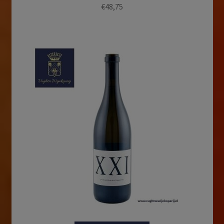
€
48,75