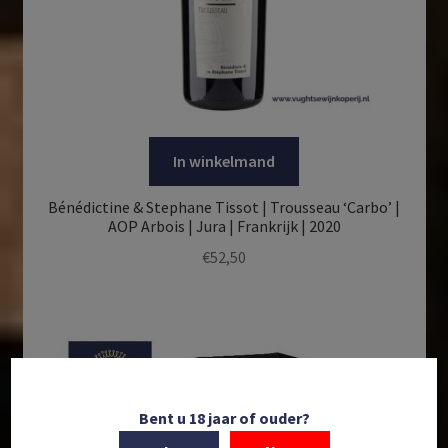
In winkelmand
Bénédictine & Stephane Tissot | Trousseau ‘Carbo’ |
AOP Arbois | Jura | Frankrijk | 2020
€
52,50
Bent u 18 jaar of ouder?