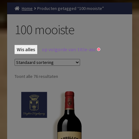
Home
Producten getagged “100 mooiste”
100 mooiste
Wis alles
op volgorde van: title-asc
Toont alle 76 resultaten