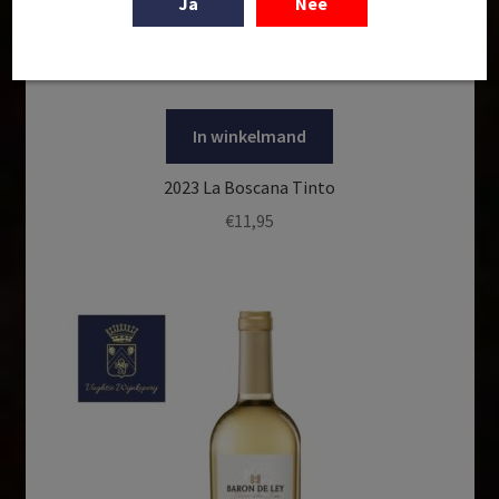
Ja
Nee
In winkelmand
2023 La Boscana Tinto
€
11,95