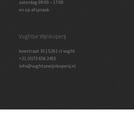
zaterdag 09:00 – 17:00
en op afspraak
Vughtse Wijnkoperij
koestraat 35 | 5261 cl vught
+31 (0)73 656 2455
info@vughtsewijnkoperij.nl