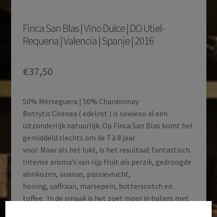
Finca San Blas | Vino Dulce | DO Utiel-
Requena | Valencia | Spanje | 2016
€
37,50
50% Merseguera | 50% Chardonnay
Botrytis Cirenea ( edelrot ) is sowieso al een
uitzonderlijk natuurlijk. Op Finca San Blas komt het
gemiddeld slechts om de 7 à 8 jaar
voor. Maar als het lukt, is het resultaat fantastisch.
Intense aroma’s van rijp fruit als perzik, gedroogde
abrikozen, ananas, passievrucht,
honing, saffraan, marsepein, butterscotch en
toffee. In de smaak is het zoet mooi in balans met
de zuren, zodat de wijn voldoende fris