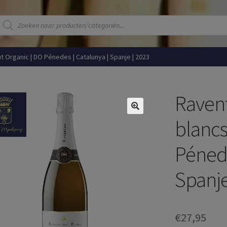
Producten
zoeken
ut Organic | DO Pénedes | Catalunya | Spanje | 2023
Ravent
blancs
Pénede
Spanje
€
27,95