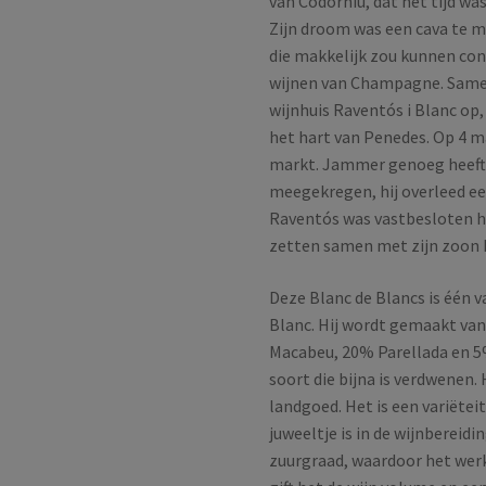
van Codorníu, dat het tijd w
Zijn droom was een cava te 
die makkelijk zou kunnen c
wijnen van Champagne. Samen
wijnhuis Raventós i Blanc op
het hart van Penedes. Op 4 m
markt. Jammer genoeg heeft zi
meegekregen, hij overleed ee
Raventós was vastbesloten he
zetten samen met zijn zoon 
Deze Blanc de Blancs is één 
Blanc. Hij wordt gemaakt van 
Macabeu, 20% Parellada en 5% 
soort die bijna is verdwenen. 
landgoed. Het is een variëtei
juweeltje is in de wijnbereidi
zuurgraad, waardoor het werkt