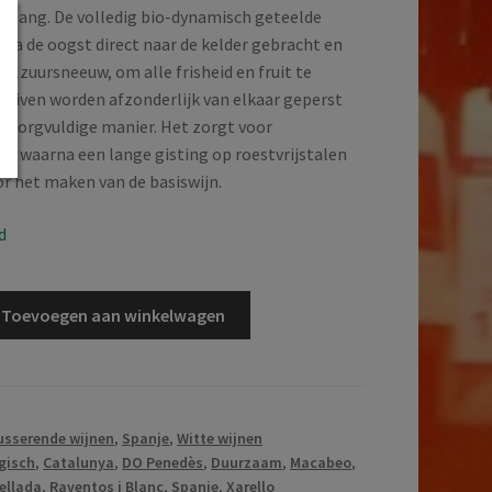
epgang. De volledig bio-dynamisch geteelde
 na de oogst direct naar de kelder gebracht en
olzuursneeuw, om alle frisheid en fruit te
ruiven worden afzonderlijk van elkaar geperst
n zorgvuldige manier. Het zorgt voor
ap, waarna een lange gisting op roestvrijstalen
or het maken van de basiswijn.
d
Toevoegen aan winkelwagen
sserende wijnen
,
Spanje
,
Witte wijnen
gisch
,
Catalunya
,
DO Penedès
,
Duurzaam
,
Macabeo
,
ellada
,
Raventos i Blanc
,
Spanje
,
Xarello