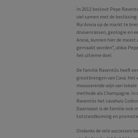
In 2012 besloot Pepe Raventós
viel samen met de beslissin
Rui Anoia op de markt te bren
druivenrassen, geologie en ee
Anoia, kunnen hier de meest
gemaakt worden”, aldus Pepe. 
het ultieme doel.
De familie Raventós heeft ee
grootbrengen van Cava. Het w
mousserende wijn van lokale
methode als Champagne. In de
Raventós het cavahuis Codorn
Daarnaast is de familie ook 
totstandkoming en promotie
Ondanks de vele successen be