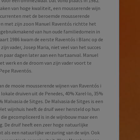
as voor een ommezwaai. Dat vond plaats in 1982.
maken van hoge kwaliteit, een mousserende wijn
oncurrenten met de beroemde mousserende
 met zijn zoon Manuel Raventós richtte het
, gebruikmakend van hun oude familiedomein in
aart 1986 kwam de eerste Raventós i Blanc op de
jn vader, Josep Maria, niet veel van het succes
n paar dagen later aan een hartaanval. Manuel
t werk en de droom van zijn vader voort te
Pepe Raventós.
van de mooie mousserende wijnen van Raventós i
lokale druiven uit de Penedes, 40% Xarel·lo, 35%
Malvasia de Sitges. De Malvasia de Sitges is een
Het wijnhuis heeft de druif weer hersteld op hun
t die gecompliceerd is in de wijnbouw maar een
ng. De druif heeft een zeer hoge natuurlijke
 als een natuurlijke verzuring van de wijn. Ook