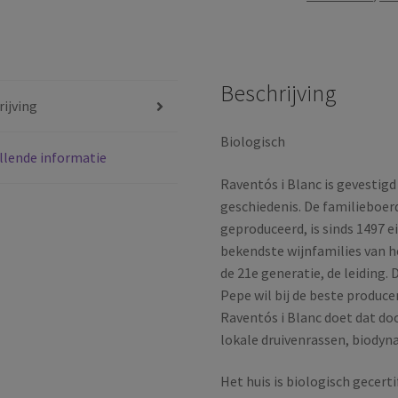
|
Brut
Organic
|
Beschrijving
DO
ijving
Pénedes
|
Biologisch
llende informatie
Catalunya
|
Raventós i Blanc is gevestig
Spanje
geschiedenis. De familieboer
|
geproduceerd, is sinds 1497 
2023
bekendste wijnfamilies van 
aantal
de 21e generatie, de leiding.
Pepe wil bij de beste produc
Raventós i Blanc doet dat doo
lokale druivenrassen, biodyna
Het huis is biologisch gecer