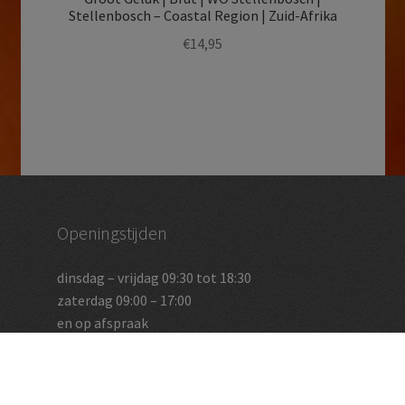
Stellenbosch – Coastal Region | Zuid-Afrika
€
14,95
Openingstijden
dinsdag – vrijdag 09:30 tot 18:30
zaterdag 09:00 – 17:00
en op afspraak
Vughtse Wijnkoperij