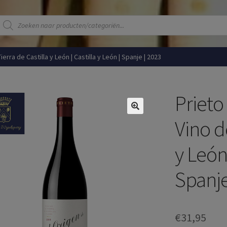
Producten
zoeken
Tierra de Castilla y León | Castilla y León | Spanje | 2023
Prieto 
Vino de
y León 
Spanje
€
31,95