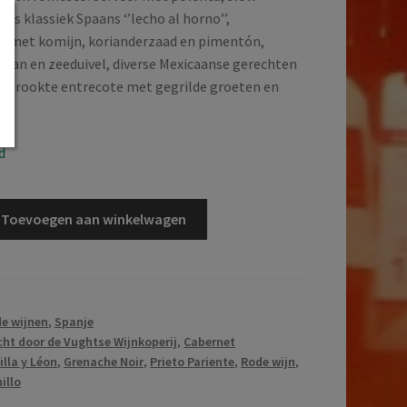
ls klassiek Spaans ‘’lecho al horno’’,
n met komijn, korianderzaad en pimentón,
fraan en zeeduivel, diverse Mexicaanse gerechten
, gerookte entrecote met gegrilde groeten en
d
Toevoegen aan winkelwagen
e wijnen
,
Spanje
ht door de Vughtse Wijnkoperij
,
Cabernet
illa y Léon
,
Grenache Noir
,
Prieto Pariente
,
Rode wijn
,
illo