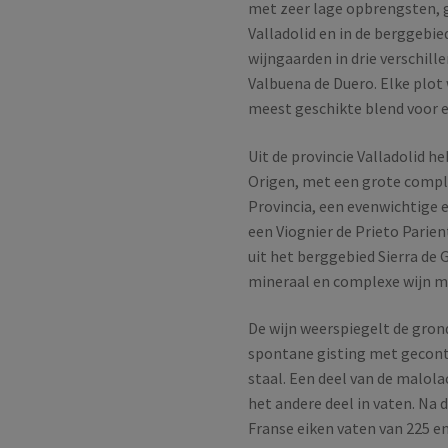
met zeer lage opbrengsten, ge
Valladolid en in de berggebied
wijngaarden in drie verschil
Valbuena de Duero. Elke plot
meest geschikte blend voor e
Uit de provincie Valladolid h
Origen, met een grote comple
Provincia, een evenwichtige e
een Viognier de Prieto Parie
uit het berggebied Sierra de G
mineraal en complexe wijn me
De wijn weerspiegelt de grond
spontane gisting met gecontr
staal. Een deel van de malolac
het andere deel in vaten. Na 
Franse eiken vaten van 225 en