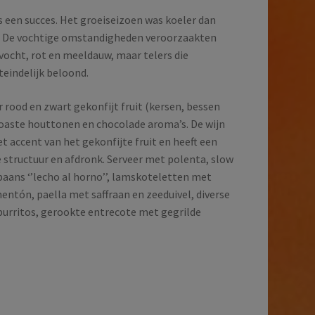
 een succes. Het groeiseizoen was koeler dan
en. De vochtige omstandigheden veroorzaakten
ocht, rot en meeldauw, maar telers die
teindelijk beloond.
 rood en zwart gekonfijt fruit (kersen, bessen
oaste houttonen en chocolade aroma’s. De wijn
t accent van het gekonfijte fruit en heeft een
e structuur en afdronk. Serveer met polenta, slow
paans ‘’lecho al horno’’, lamskoteletten met
entón, paella met saffraan en zeeduivel, diverse
burritos, gerookte entrecote met gegrilde