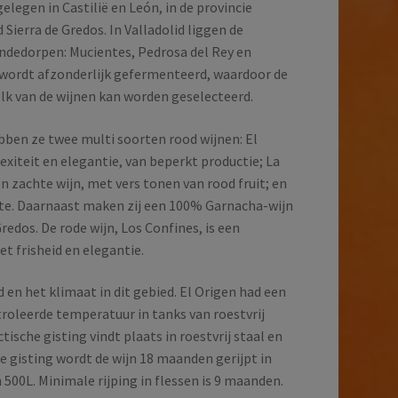
legen in Castilië en León, in de provincie
 Sierra de Gredos. In Valladolid liggen de
lendedorpen: Mucientes, Pedrosa del Rey en
 wordt afzonderlijk gefermenteerd, waardoor de
lk van de wijnen kan worden geselecteerd.
ebben ze twee multi soorten rood wijnen: El
xiteit en elegantie, van beperkt productie; La
n zachte wijn, met vers tonen van rood fruit; en
nte. Daarnaast maken zij een 100% Garnacha-wijn
redos. De rode wijn, Los Confines, is een
t frisheid en elegantie.
 en het klimaat in dit gebied. El Origen had een
oleerde temperatuur in tanks van roestvrij
tische gisting vindt plaats in roestvrij staal en
de gisting wordt de wijn 18 maanden gerijpt in
 500L. Minimale rijping in flessen is 9 maanden.