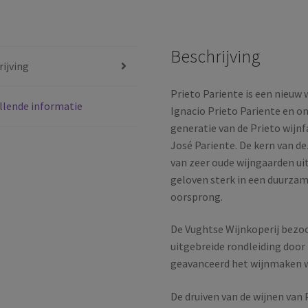
Tierra
de
Castilla
Beschrijving
y
ijving
León
|
Prieto Pariente is een nieuw 
llende informatie
Castilla
Ignacio Prieto Pariente en o
y
generatie van de Prieto wijnf
León
José Pariente. De kern van de
|
van zeer oude wijngaarden uit
Spanje
geloven sterk in een duurzam
|
oorsprong.
2023
aantal
De Vughtse Wijnkoperij bezoch
uitgebreide rondleiding door 
geavanceerd het wijnmaken wo
De druiven van de wijnen van