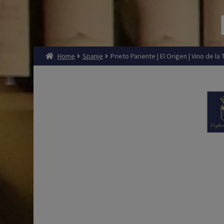
Home
Spanje
Prieto Pariente | El Origen | Vino de la 