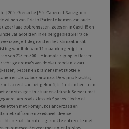
lo | 20% Grenache | 5% Cabernet Sauvignon
 de wijnen van Prieto Pariente komen van oude
t zeer lage opbrengsten, gelegen in Castilië en
vincie Valladolid en in de berggebied Sierra de
 weerspiegelt de grond en het klimaat in dit
isting wordt de wijn 11 maanden gerijpt in
ten van 225 en 500L. Minimale rijping in flessen
Krachtige aroma’s van donker rood en zwart
t (kersen, bessen en bramen) met subtiele
onen en chocolade aroma’s. De wijn is krachtig
zoet accent van het gekonfijte fruit en heeft een
met een stevige structuur en afdronk. Serveer met
egaard lam zoals klassiek Spaans ‘’lecho al
oteletten met komijn, korianderzaad en
la met saffraan en zeeduivel, diverse
echten zoals burritos, gerookte entrecote met
en en romesco. Serveer met polenta, slow