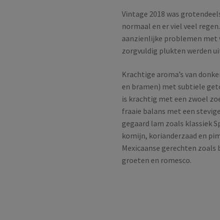
Vintage 2018 was grotendeels
normaal en er viel veel reg
aanzienlijke problemen met v
zorgvuldig plukten werden ui
Krachtige aroma’s van donker
en bramen) met subtiele get
is krachtig met een zwoel zoe
fraaie balans met een stevig
gegaard lam zoals klassiek S
komijn, korianderzaad en pim
Mexicaanse gerechten zoals 
groeten en romesco.