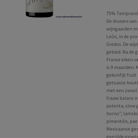
75% Tempranil
De druiven van
wijngaarden me
León, in de pro
Gredos. De wijn
gebied. Na de g
Franse eiken va
is 9 maanden. 
gekonfijt frui
getoaste houtt
met een zwoel 
fraaie balans 
polenta, slow g
horno’’, lamsk
pimentón, pael
Mexicaanse ger
gegrilde groet