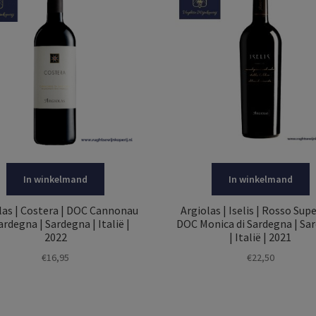
In winkelmand
In winkelmand
las | Costera | DOC Cannonau
Argiolas | Iselis | Rosso Supe
ardegna | Sardegna | Italië |
DOC Monica di Sardegna | Sa
2022
| Italië | 2021
€
16,95
€
22,50