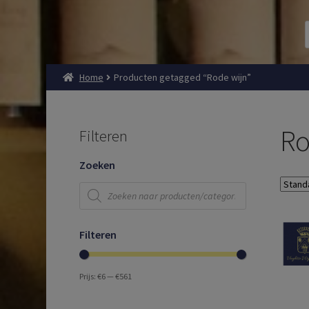
Home
Producten getagged “Rode wijn”
Ro
Filteren
Zoeken
Producten
zoeken
Filteren
Prijs:
€6
—
€561