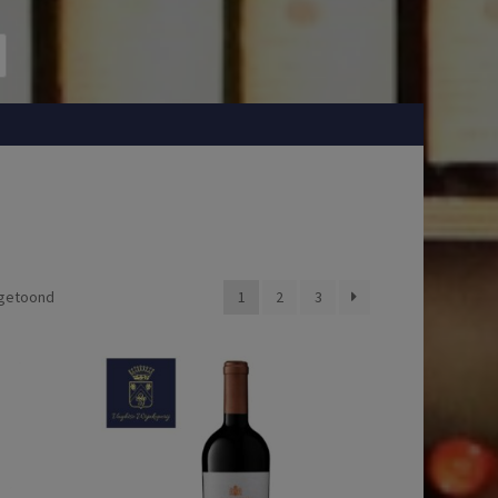
 getoond
1
2
3