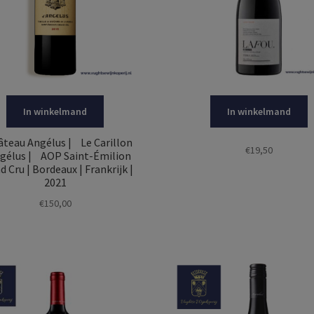
In winkelmand
In winkelmand
eau Angélus | Le Carillon
€
19,50
ngélus | AOP Saint-Émilion
d Cru | Bordeaux | Frankrijk |
2021
€
150,00