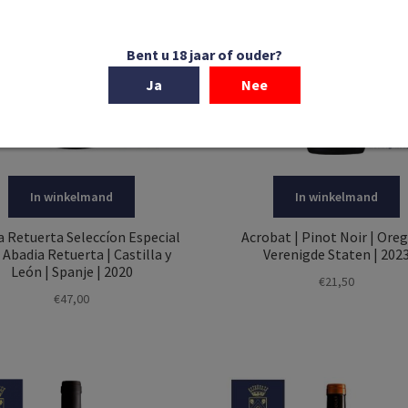
Bent u 18 jaar of ouder?
Ja
Nee
In winkelmand
In winkelmand
a Retuerta Seleccíon Especial
Acrobat | Pinot Noir | Oreg
Abadia Retuerta | Castilla y
Verenigde Staten | 202
León | Spanje | 2020
€
21,50
€
47,00