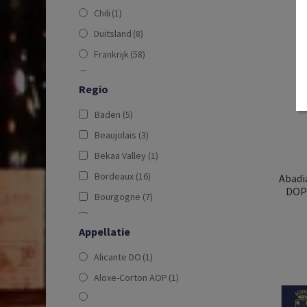
Chili
(1)
Duitsland
(8)
Frankrijk
(58)
Georgië
(1)
Regio
Italië
(62)
Baden
(5)
Libanon
(1)
Beaujolais
(3)
Oostenrijk
(4)
Bekaa Valley
(1)
Portugal
(5)
Bordeaux
(16)
Spanje
(24)
Abadi
DOP 
Bourgogne
(7)
Verenigde Staten
(9)
Burgenland
(2)
Zuid-Afrika
(9)
Appellatie
Calabrië
(2)
Alicante DO
(1)
Californië
(7)
Aloxe-Corton AOP
(1)
Cape South Coast Region
(2)
Castilië en León
(10)