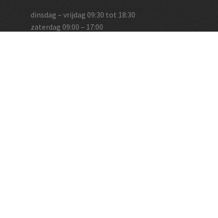
dinsdag – vrijdag 09:30 tot 18:30
zaterdag 09:00 – 17:00
en op afspraak
Vughtse Wijnkoperij
koestraat 35 | 5261 cl vught
+31 (0)73 656 2455
info@vughtsewijnkoperij.nl