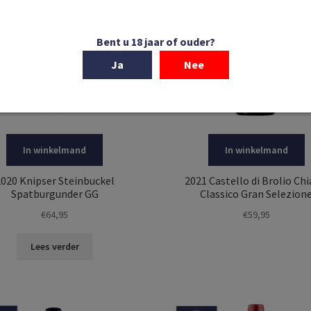
Bent u 18 jaar of ouder?
Ja
Nee
In winkelmand
In winkelmand
020 Knipser Steinbuckel
2021 Castello di Brolio Chi
Spatburgunder GG
Classico Gran Selezion
€
64,95
€
59,95
Lees verder