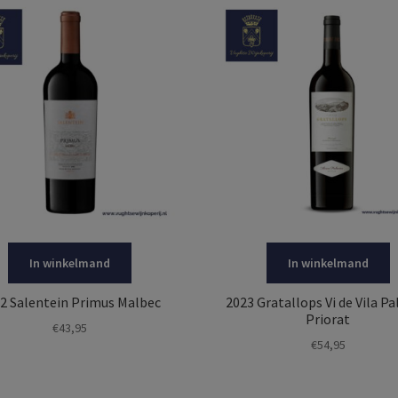
In winkelmand
In winkelmand
2 Salentein Primus Malbec
2023 Gratallops Vi de Vila Pa
Priorat
€
43,95
€
54,95