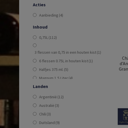
Acties
Aanbieding
(4)
Inhoud
0,75L
(112)
3 flessen van 0,75 in een houten kist
(1)
Chât
6 flessen 0.75L in houten kist
(1)
d’A
Gran
Halfjes 375 ml.
(5)
Magnum 1,5 Liter
(4)
Landen
Argentinië
(12)
Australië
(3)
Chili
(3)
Duitsland
(9)