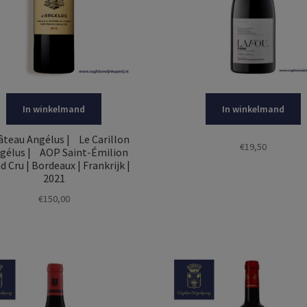
In winkelmand
In winkelmand
eau Angélus | Le Carillon
€
19,50
ngélus | AOP Saint-Émilion
d Cru | Bordeaux | Frankrijk |
2021
€
150,00