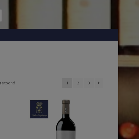
 getoond
1
2
3