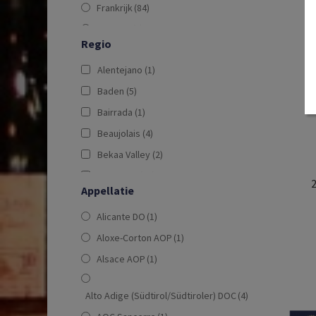
Frankrijk
(84)
Georgië
(1)
Regio
Italië
(91)
Alentejano
(1)
Libanon
(2)
Baden
(5)
Nieuw-Zeeland
(1)
Bairrada
(1)
Oostenrijk
(5)
Beaujolais
(4)
Portugal
(9)
Bekaa Valley
(2)
Spanje
(38)
Bordeaux
(21)
Verenigde Staten
(11)
2
Appellatie
Bourgogne
(13)
Zuid-Afrika
(14)
Alicante DO
(1)
Burgenland
(3)
Aloxe-Corton AOP
(1)
Calabrië
(2)
Alsace AOP
(1)
Californië
(9)
Campanië
(1)
Alto Adige (Südtirol/Südtiroler) DOC
(4)
Cape South Coast Region
(3)