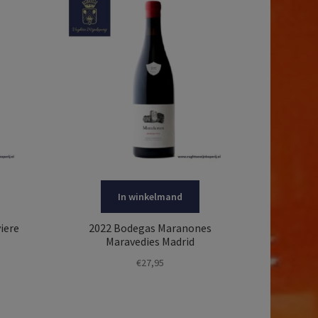
In winkelmand
iere
2022 Bodegas Maranones
Maravedies Madrid
€
27,95