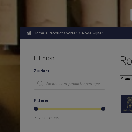
Home
Product soorten
Rode wijnen
Ro
Filteren
Zoeken
Producten
zoeken
Filteren
Prijs:
€6
—
€1.035