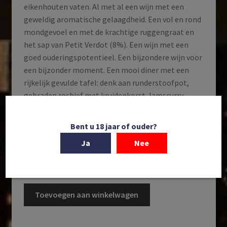
eikenhouten vaten. Al met al een wijn met een
geweldig aromatische gelaagdheid. Een vol en rond
mondgevoel en met de krachtige ruggengraat en
het sap van Petit Verdot (8%). Een wijn met een
goed ouderingspotentieel. Een bijzondere wijn voor
een bijzonder moment. Een mooi diner met een
rijkelijk gevulde tafel: denk aan runderstoofpot,
gebraden rosbief met kruidenkorst, lamscurry,
lamsrack met mediterraanse kruiden en bij diverse
groentegerechten als gevulde paprika’s, vega chili,
Bent u 18 jaar of ouder?
ratatouille en geroosterde spruitjes.
Ja
Nee
Op voorraad
2021
Toevoegen aan winkelwagen
Montes
Purple