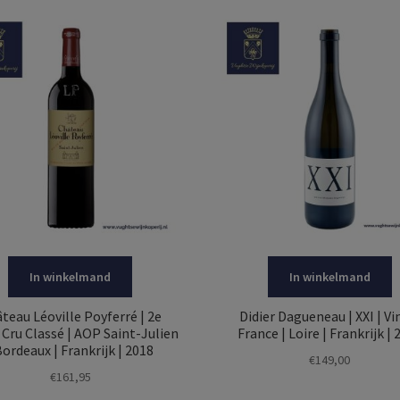
In winkelmand
In winkelmand
teau Léoville Poyferré | 2e
Didier Dagueneau | XXI | Vi
Cru Classé | AOP Saint-Julien
France | Loire | Frankrijk | 
Bordeaux | Frankrijk | 2018
€
149,00
€
161,95