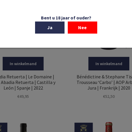
Bent u 18 jaar of ouder?
Ja
Nee
In winkelmand
In winkelmand
dia Retuerta | Le Domaine |
Bénédictine & Stephane Tis
Abadia Retuerta | Castilla y
Trousseau ‘Carbo’ | AOP Arb
León | Spanje | 2022
Jura | Frankrijk | 2020
€
49,95
€
52,50