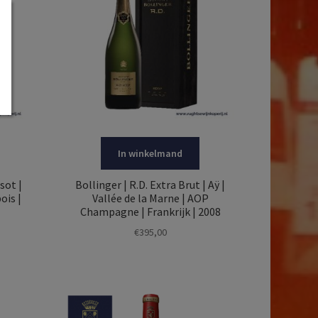
In winkelmand
sot |
Bollinger | R.D. Extra Brut | Aÿ |
ois |
Vallée de la Marne | AOP
Champagne | Frankrijk | 2008
€
395,00