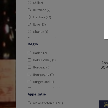
Chili
(2)
Duitsland
(7)
Frankrijk
(24)
Italië
(23)
Libanon
(1)
Nieuw-Zeeland
(1)
Regio
Oostenrijk
(5)
Baden
(2)
Portugal
(2)
Bekaa Valley
(1)
Spanje
(4)
Aba
DOP 
Bordeaux
(4)
Verenigde Staten
(2)
Bourgogne
(7)
Zuid-Afrika
(3)
Burgenland
(1)
Castilië en León
(2)
Appellatie
Central Valley
(1)
Aloxe-Corton AOP
(1)
Champagne
(7)