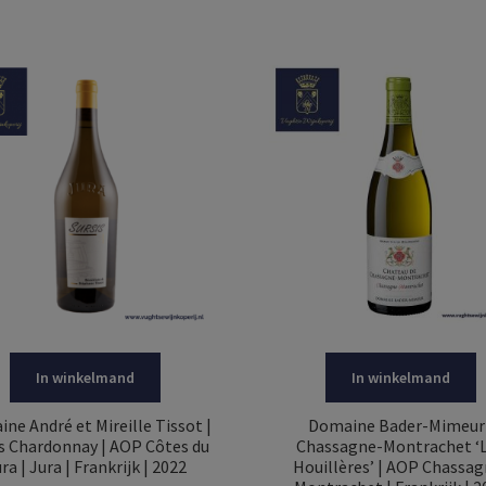
In winkelmand
In winkelmand
ne André et Mireille Tissot |
Domaine Bader-Mimeur 
is Chardonnay | AOP Côtes du
Chassagne-Montrachet ‘
ra | Jura | Frankrijk | 2022
Houillères’ | AOP Chassag