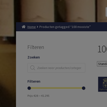
Home
Producten getagged “100 mooiste”
10
Filteren
Zoeken
Producten
zoeken
Filteren
Prijs:
€28
—
€1.295