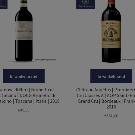
In winkelmand
In winkelmand
anova di Neri | Brunello di
Château Angélus | Premiers
talcino | DOCG Brunello di
Cru Classés A | AOP Saint-É
cino | Toscana | Italië | 2018
Grand Cru | Bordeaux | Frankr
2016
€
89,95
€
561,00