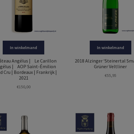
In winkelmand
In winkelmand
eau Angélus | Le Carillon
2018 Alzinger ‘Steinertal Sm
ngélus | AOP Saint-Émilion
Grüner Veltliner
d Cru | Bordeaux | Frankrijk |
€
55,95
2021
€
150,00