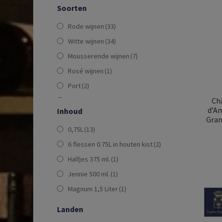
Soorten
Rode wijnen
(33)
Witte wijnen
(34)
Mousserende wijnen
(7)
Rosé wijnen
(1)
Port
(2)
Chât
Dessertwijnen
(1)
d’A
Inhoud
Gran
0,75L
(13)
6 flessen 0.75L in houten kist
(2)
Halfjes 375 ml.
(1)
Jennie 500 ml.
(1)
Magnum 1,5 Liter
(1)
Landen