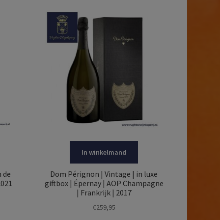
In winkelmand
n de
Dom Pérignon | Vintage | in luxe
2021
giftbox | Épernay | AOP Champagne
| Frankrijk | 2017
€
259,95