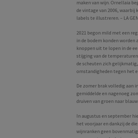
maken van wijn. Ornellaia 
de vintage van 2006, waarbij
labels te illustreren. – LA G
2021 begon mild met een reg
in de bodem konden worden 
knoppen uit te lopen in de ee
stijging van de temperature
de scheuten zich gelijkmatig,
omstandigheden tegen het e
De zomer brak volledig aan i
gemiddelde en nagenoeg zonde
druiven van groen naar blauw)
In augustus en september hie
het voorjaar en dankzij de d
wijnranken geen bovenmatige