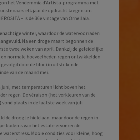
begon het Vendemmia d’Artista-programma met
 kunstenaars elk jaar de opdracht kregen om
ENEROSITÀ – is de 36e vintage van Ornellaia.
enachtige winter, waardoor de watervoorraden
aangevuld. Na een droge maart begonnen de
rste twee weken van april. Dankzij de geleidelijke
n en normale hoeveelheden regen ontwikkelden
 gevolgd door de bloei in uitstekende
inde van de maand mei.
n juni, met temperaturen licht boven het
r regen. De véraison (het verkleuren van de
 vond plaats in de laatste week van juli.
ld de droogte hield aan, maar door de regen in
iepe bodems van het estate ervoeren de
 waterstress. Mooie condities voor kleine, hoog