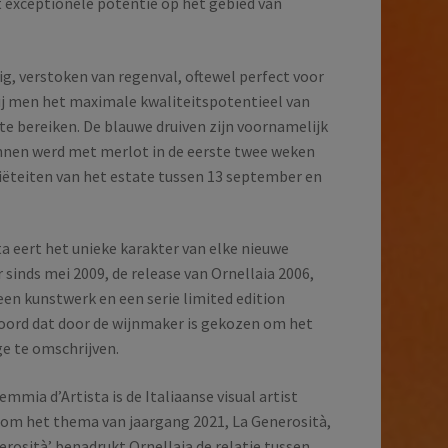
 exceptionele potentie op het gebied van
, verstoken van regenval, oftewel perfect voor
bij men het maximale kwaliteitspotentieel van
te bereiken. De blauwe druiven zijn voornamelijk
nen werd met merlot in de eerste twee weken
riëteiten van het estate tussen 13 september en
a eert het unieke karakter van elke nieuwe
r sinds mei 2009, de release van Ornellaia 2006,
een kunstwerk en een serie limited edition
woord dat door de wijnmaker is gekozen om het
ge te omschrijven.
mmia d’Artista is de Italiaanse visual artist
 om het thema van jaargang 2021, La Generosità,
erosità’ benadrukt Ornellaia de relatie tussen