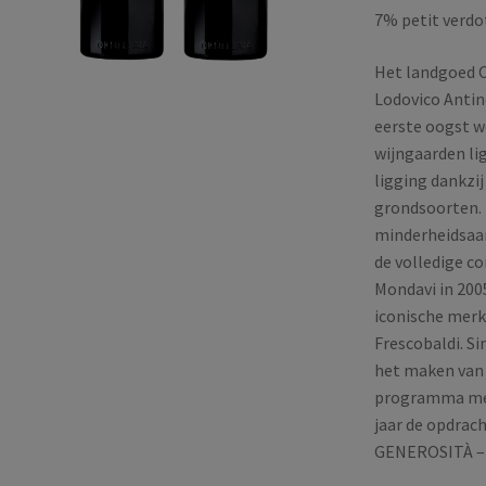
7% petit verdo
Het landgoed O
Lodovico Antin
eerste oogst w
wijngaarden li
ligging dankzij
grondsoorten. 
minderheidsaand
de volledige c
Mondavi in 200
iconische mer
Frescobaldi. S
het maken van 
programma met 
jaar de opdrach
GENEROSITÀ – i