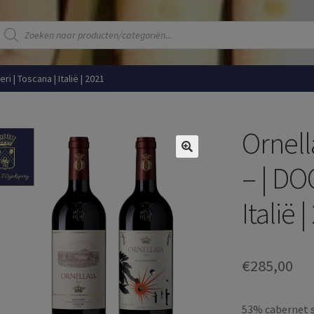
Producten
zoeken
i | Toscana | Italië | 2021
Ornel
– | DO
Italië 
€
285,00
53% cabernet s