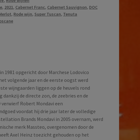
lië
,
Rode wijnen
te
,
2021
,
Cabernet Franc
,
Cabernet Sauvignon
,
DOC
Merlot
,
Rode wijn
,
Super Tuscan
,
Tenuta
oscane
in 1981 opgericht door Marchese Lodovico
het volgende jaar en de eerste oogst werd
ste wijngaarden liggen op de heuvels rond
g dankzij de directe zon, de zeebries en de
9 verwierf Robert Mondavi een
dgoed voordat hij drie jaar later de volledige
tellation Brands Mondavi in 2005 overnam, werd
onische merk Massteo, overgenomen door de
 heeft Axel Heinz toezicht gehouden op het