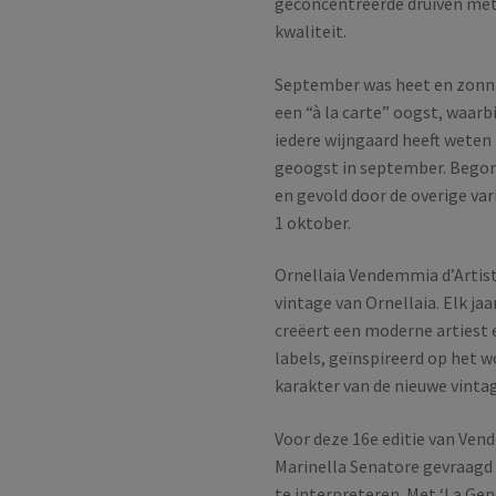
geconcentreerde druiven met
kwaliteit.
September was heet en zonnig
een “à la carte” oogst, waar
iedere wijngaard heeft weten 
geoogst in september. Begon
en gevold door de overige va
1 oktober.
Ornellaia Vendemmia d’Artist
vintage van Ornellaia. Elk jaa
creëert een moderne artiest 
labels, geïnspireerd op het 
karakter van de nieuwe vinta
Voor deze 16e editie van Vende
Marinella Senatore gevraagd
te interpreteren. Met ‘La Gen