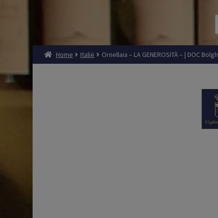
Home
Italië
Ornellaia – LA GENEROSITÀ – | DOC Bolgher