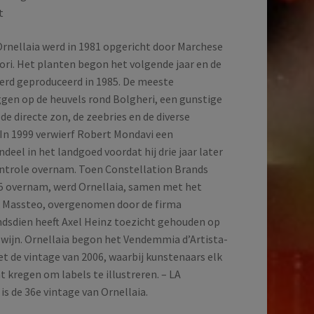
t
rnellaia werd in 1981 opgericht door Marchese
ori. Het planten begon het volgende jaar en de
erd geproduceerd in 1985. De meeste
ggen op de heuvels rond Bolgheri, een gunstige
 de directe zon, de zeebries en de diverse
In 1999 verwierf Robert Mondavi een
eel in het landgoed voordat hij drie jaar later
ontrole overnam. Toen Constellation Brands
5 overnam, werd Ornellaia, samen met het
k Massteo, overgenomen door de firma
indsdien heeft Axel Heinz toezicht gehouden op
wijn. Ornellaia begon het Vendemmia d’Artista-
de vintage van 2006, waarbij kunstenaars elk
t kregen om labels te illustreren. – LA
s de 36e vintage van Ornellaia.