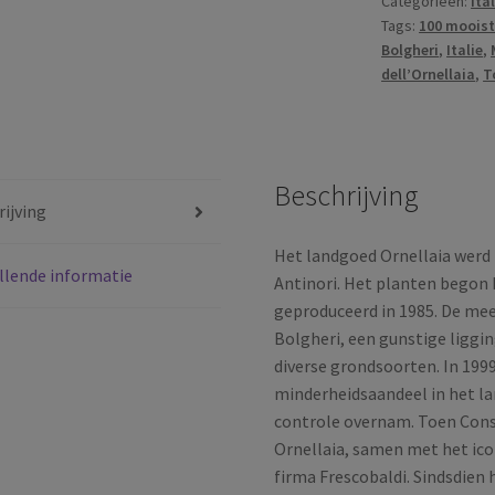
Categorieën:
Ita
|
Tags:
100 moois
DOC
Bolgheri
,
Italie
,
Bolgheri
dell’Ornellaia
,
T
|
Toscana
|
Italië
Beschrijving
|
ijving
2021
aantal
Het landgoed Ornellaia werd 
llende informatie
Antinori. Het planten begon 
geproduceerd in 1985. De mee
Bolgheri, een gunstige liggin
diverse grondsoorten. In 199
minderheidsaandeel in het lan
controle overnam. Toen Cons
Ornellaia, samen met het ic
firma Frescobaldi. Sindsdien