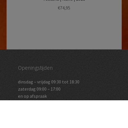
€
74,95
Openingstijden
dinsdag – vrijdag 09:30 tot 18:30
zaterdag 09:00 – 17:00
en op afspraak
Vughtse Wijnkoperij