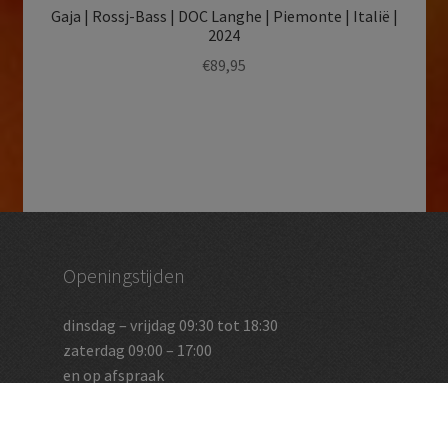
Gaja | Rossj-Bass | DOC Langhe | Piemonte | Italië |
2024
€
89,95
Openingstijden
dinsdag – vrijdag 09:30 tot 18:30
zaterdag 09:00 – 17:00
en op afspraak