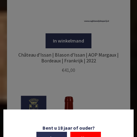
In winkelmand
Château d’Issan | Blason d’Issan | AOP Margaux |
Bordeaux | Frankrijk | 2022
€
41,00
Bent u 18 jaar of ouder?