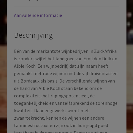
Afrika
|
Aanvullende informatie
2020
aantal
Beschrijving
Eén van de markantste wijnbedrijven in Zuid-Afrika
is zonder twijfel het landgoed van Emil den Dulk en
Albie Koch. Een wijnbedrijf, dat zijn naam heeft
gemaakt met rode wijnen met de vijf druivenrassen
uit Bordeaux als basis. De verschillende wijnen van
de hand van Albie Koch staan bekend om de
complexiteit, het rijpingspotentieel, de
toegankelijkheid en vanzelfsprekend de torenhoge
kwaliteit. Daar er gewerkt wordt met
zwaartekracht, kennen de wijnen een andere
tanninestructuur en zijn ook in hun jeugd goed
inzetbaar in de gastronomie. Echter de wijnen