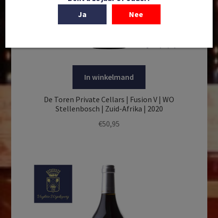
Ja
Nee
In winkelmand
De Toren Private Cellars | Fusion V | WO
Stellenbosch | Zuid-Afrika | 2020
€
50,95