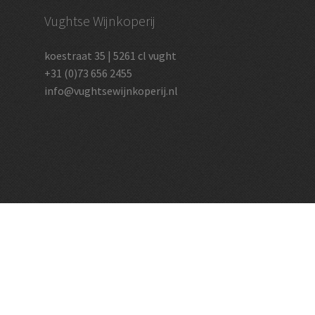
Vughtse Wijnkoperij
koestraat 35 | 5261 cl vught
+31 (0)73 656 2455
info@vughtsewijnkoperij.nl