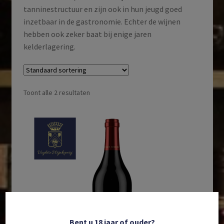
tanninestructuur en zijn ook in hun jeugd goed
inzetbaar in de gastronomie. Echter de wijnen
hebben ook zeker baat bij enige jaren
kelderlagering.
Toont alle 2 resultaten
Bent u 18 jaar of ouder?