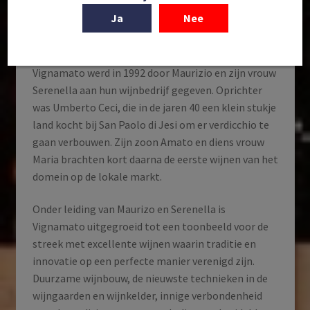
vader van eigenaar Maurizio Ceci.
Ja
Nee
Ook is het een samenstelling van vigna en amato,
grofweg vertaald als ‘geliefde wijngaard’. De naam
Vignamato werd in 1992 door Maurizio en zijn vrouw
Serenella aan hun wijnbedrijf gegeven. Oprichter
was Umberto Ceci, die in de jaren 40 een klein stukje
land kocht bij San Paolo di Jesi om er verdicchio te
gaan verbouwen. Zijn zoon Amato en diens vrouw
Maria brachten kort daarna de eerste wijnen van het
domein op de lokale markt.
Onder leiding van Maurizo en Serenella is
Vignamato uitgegroeid tot een toonbeeld voor de
streek met excellente wijnen waarin traditie en
innovatie op een perfecte manier verenigd zijn.
Duurzame wijnbouw, de nieuwste technieken in de
wijngaarden en wijnkelder, innige verbondenheid