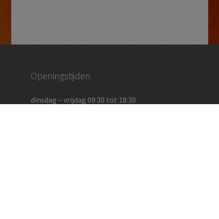
Openingstijden
dinsdag – vrijdag 09:30 tot 18:30
zaterdag 09:00 – 17:00
en op afspraak
Vughtse Wijnkoperij
koestraat 35 | 5261 cl vught
+31 (0)73 656 2455
info@vughtsewijnkoperij.nl