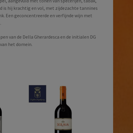
el, aangevuld met tonen van specerijen, tabak,
d is hij krachtig en vol, met zijdezachte tannines
nk. Een geconcentreerde en verfijnde wijn met
.
pen van de Della Gherardesca en de initialen DG
e van het domein.