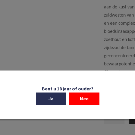
aan de kust va
zuidwesten van 
en een complex
bloedsinaasappe
zoethout en koff
zijdezachte tan
geconcentreerde
bewaarpotentiee
Gherardesca en 
het domein.
Bent u 18 jaar of ouder?
Op voorraa
Ja
Nee
Tenuta
Guado
al