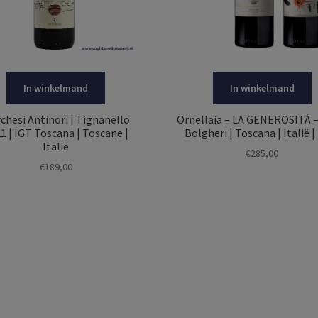
In winkelmand
In winkelmand
chesi Antinori | Tignanello
Ornellaia – LA GENEROSITÀ –
1 | IGT Toscana | Toscane |
Bolgheri | Toscana | Italië |
Italië
€
285,00
€
189,00