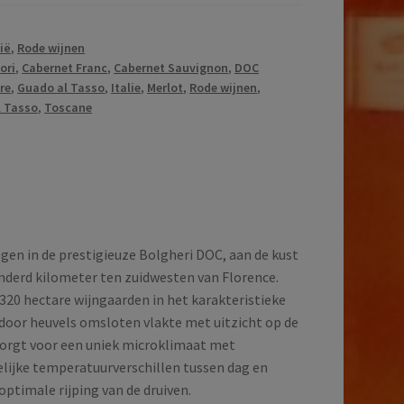
lië
,
Rode wijnen
ori
,
Cabernet Franc
,
Cabernet Sauvignon
,
DOC
re
,
Guado al Tasso
,
Italie
,
Merlot
,
Rode wijnen
,
l Tasso
,
Toscane
egen in de prestigieuze Bolgheri DOC, aan de kust
nderd kilometer ten zuidwesten van Florence.
20 hectare wijngaarden in het karakteristieke
door heuvels omsloten vlakte met uitzicht op de
zorgt voor een uniek microklimaat met
elijke temperatuurverschillen tussen dag en
optimale rijping van de druiven.