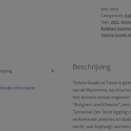
Tasso
|
SKU:
5019
Categorieën:
Ita
Guado
Tags:
2021
,
Antin
al
Bolgheri Superio
Tasso
Tenuta Guado a
|
DOC
Bolgheri
Superiore
Beschrijving
|
ijving
Toscane
|
Tenuta Guado al Tasso is gel
llende informatie
Italië
van de Maremma, op circa ho
|
Het domein omvat ongeveer 3
2021
“Bolgheri-amfitheater”, een 
aantal
Tyrreense Zee. Deze ligging 
verkoelende zeebries en duid
nacht, wat bijdraagt aan een 