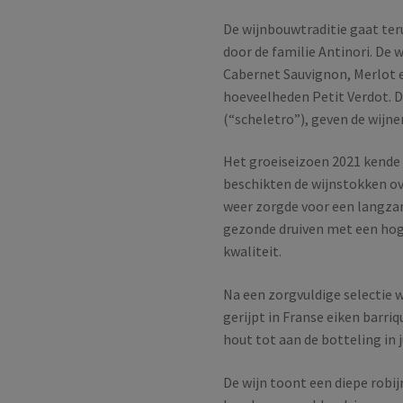
De wijnbouwtraditie gaat te
door de familie Antinori. De
Cabernet Sauvignon, Merlot 
hoeveelheden Petit Verdot. De 
(“scheletro”), geven de wijn
Het groeiseizoen 2021 kende
beschikten de wijnstokken o
weer zorgde voor een langzam
gezonde druiven met een hog
kwaliteit.
Na een zorgvuldige selectie w
gerijpt in Franse eiken barriq
hout tot aan de botteling in j
De wijn toont een diepe robi