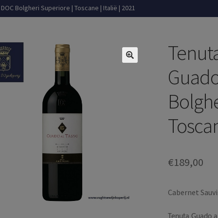
DOC Bolgheri Superiore | Toscane | Italië | 2021
Tenuta
Guado 
Bolghe
Toscane
€
189,00
Cabernet Sauvi
Tenuta Guado al