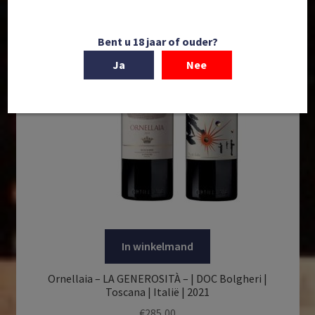
Bent u 18 jaar of ouder?
Ja
Nee
In winkelmand
Ornellaia – LA GENEROSITÀ – | DOC Bolgheri |
Toscana | Italië | 2021
€
285,00