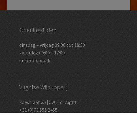
Openingstijden
dinsdag – vrijdag 09:30 tot 18:30
zaterdag 09:00 – 17:00
en op afspraak
Vughtse Wijnkoperij
koestraat 35 | 5261 cl vught
+31 (0)73 656 2455
info@vughtsewijnkoperij.nl