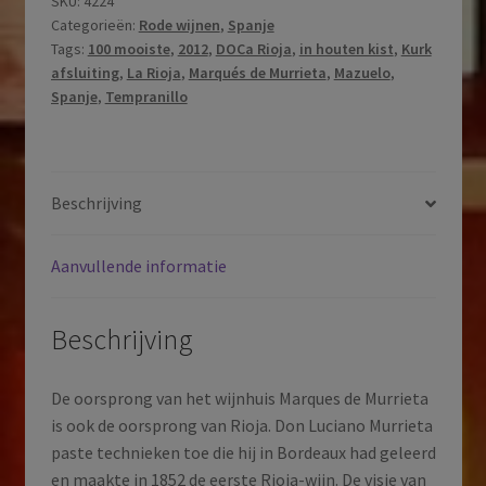
SKU:
4224
Categorieën:
Rode wijnen
,
Spanje
Ygay
Tags:
100 mooiste
,
2012
,
DOCa Rioja
,
in houten kist
,
Kurk
|
afsluiting
,
La Rioja
,
Marqués de Murrieta
,
Mazuelo
,
Gran
Spanje
,
Tempranillo
Reserva
Especial
|
DOCa
Beschrijving
Rioja
|
Aanvullende informatie
La
Rioja
|
Beschrijving
Spanje
|
De oorsprong van het wijnhuis Marques de Murrieta
2012
is ook de oorsprong van Rioja. Don Luciano Murrieta
aantal
paste technieken toe die hij in Bordeaux had geleerd
en maakte in 1852 de eerste Rioja-wijn. De visie van