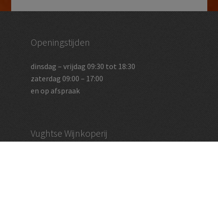
Openingstijden
dinsdag – vrijdag 09:30 tot 18:30
zaterdag 09:00 – 17:00
en op afspraak
Vughtse Wijnkoperij
koestraat 35 | 5261 cl vught
+31 (0)73 656 2455
info@vughtsewijnkoperij.nl