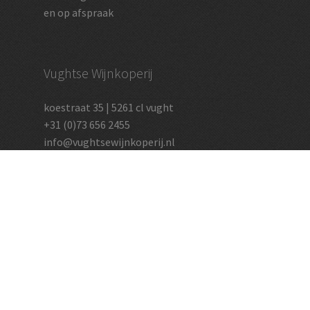
en op afspraak
Vughtse Wijnkoperij
koestraat 35 | 5261 cl vught
+31 (0)73 656 2455
info@vughtsewijnkoperij.nl