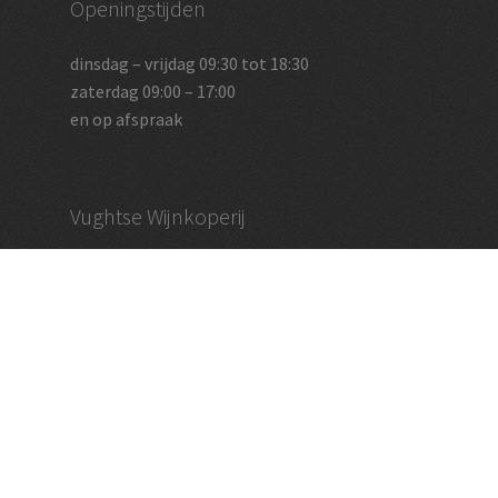
Openingstijden
dinsdag – vrijdag 09:30 tot 18:30
zaterdag 09:00 – 17:00
en op afspraak
Vughtse Wijnkoperij
koestraat 35 | 5261 cl vught
+31 (0)73 656 2455
info@vughtsewijnkoperij.nl