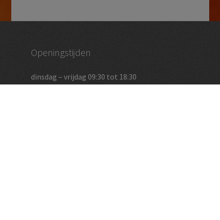
Openingstijden
dinsdag – vrijdag 09:30 tot 18:30
zaterdag 09:00 – 17:00
en op afspraak
Vughtse Wijnkoperij
koestraat 35 | 5261 cl vught
+31 (0)73 656 2455
info@vughtsewijnkoperij.nl