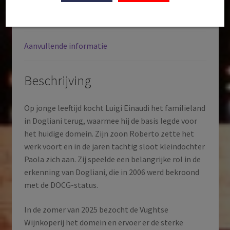
|
Beschrijving
Italië
aantal
Aanvullende informatie
Beschrijving
Op jonge leeftijd kocht Luigi Einaudi het familieland
in Dogliani terug, waarmee hij de basis legde voor
het huidige domein. Zijn zoon Roberto zette het
werk voort en in de jaren tachtig sloot kleindochter
Paola zich aan. Zij speelde een belangrijke rol in de
erkenning van Dogliani, die in 2006 werd bekroond
met de DOCG-status.
In de zomer van 2025 bezocht de Vughtse
Wijnkoperij het domein en ervoer er de sterke