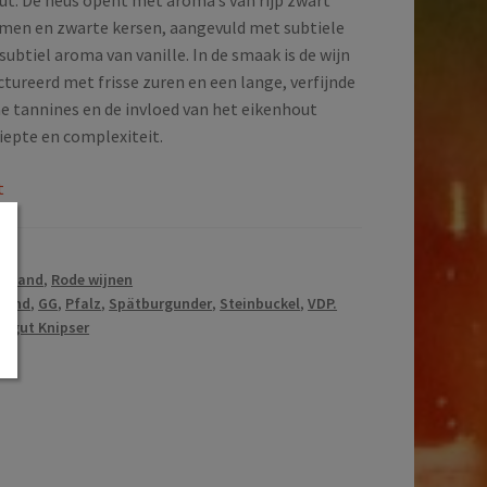
ut. De neus opent met aroma’s van rijp zwart
ramen en zwarte kersen, aangevuld met subtiele
subtiel aroma van vanille. In de smaak is de wijn
tureerd met frisse zuren en een lange, verfijnde
ne tannines en de invloed van het eikenhout
iepte en complexiteit.
t
tsland
,
Rode wijnen
sland
,
GG
,
Pfalz
,
Spätburgunder
,
Steinbuckel
,
VDP.
ingut Knipser