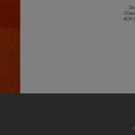
Do
Claud
AOP A