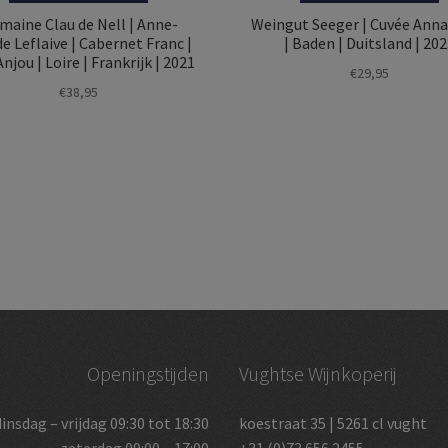
maine Clau de Nell | Anne-
Weingut Seeger | Cuvée Anna 
e Leflaive | Cabernet Franc |
| Baden | Duitsland | 20
njou | Loire | Frankrijk | 2021
€
29,95
€
38,95
Openingstijden
Vughtse Wijnkoperij
dinsdag – vrijdag 09:30 tot 18:30
koestraat 35 | 5261 cl vught
zaterdag 09:00 – 17:00
+31 (0)73 656 2455