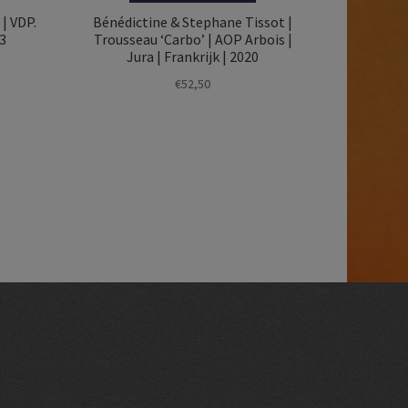
| VDP.
Bénédictine & Stephane Tissot |
23
Trousseau ‘Carbo’ | AOP Arbois |
Jura | Frankrijk | 2020
€
52,50