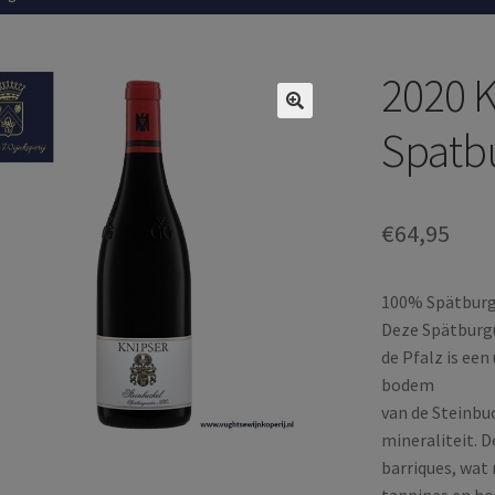
2020 K
Spatb
€
64,95
100% Spätbur
Deze Spätburgu
de Pfalz is een
bodem
van de Steinbuc
mineraliteit. D
barriques, wat 