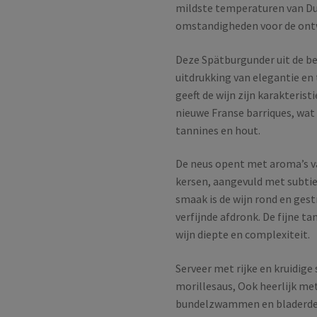
mildste temperaturen van Dui
omstandigheden voor de ontw
Deze Spätburgunder uit de be
uitdrukking van elegantie en 
geeft de wijn zijn karakterist
nieuwe Franse barriques, wat 
tannines en hout.
De neus opent met aroma’s va
kersen, aangevuld met subtiel
smaak is de wijn rond en gest
verfijnde afdronk. De fijne t
wijn diepte en complexiteit.
Serveer met rijke en kruidige
morillesaus, Ook heerlijk m
bundelzwammen en bladerdeeg