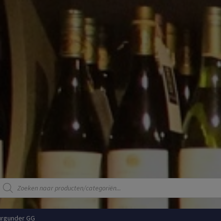
Producten
zoeken
urgunder GG