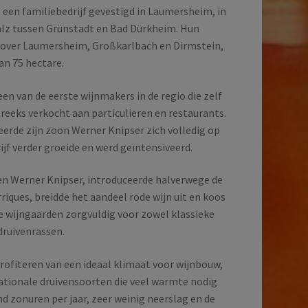
 een familiebedrijf gevestigd in Laumersheim, in
alz tussen Grünstadt en Bad Dürkheim. Hun
d over Laumersheim, Großkarlbach en Dirmstein,
an 75 hectare.
een van de eerste wijnmakers in de regio die zelf
reeks verkocht aan particulieren en restaurants.
eerde zijn zoon Werner Knipser zich volledig op
jf verder groeide en werd geïntensiveerd.
 en Werner Knipser, introduceerde halverwege de
arriques, breidde het aandeel rode wijn uit en koos
e wijngaarden zorgvuldig voor zowel klassieke
druivenrassen.
rofiteren van een ideaal klimaat voor wijnbouw,
nationale druivensoorten die veel warmte nodig
d zonuren per jaar, zeer weinig neerslag en de