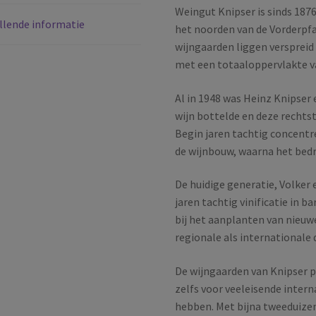
Weingut Knipser is sinds 1876
llende informatie
het noorden van de Vorderpf
wijngaarden liggen versprei
met een totaaloppervlakte v
Al in 1948 was Heinz Knipser 
wijn bottelde en deze rechtst
Begin jaren tachtig concentr
de wijnbouw, waarna het bedri
De huidige generatie, Volker
jaren tachtig vinificatie in b
bij het aanplanten van nieuw
regionale als internationale 
De wijngaarden van Knipser p
zelfs voor veeleisende inter
hebben. Met bijna tweeduizen