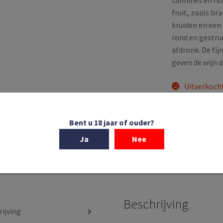
tannines en ho
fruit, zoals b
kruiden en een 
rond en gestruc
afdronk. De fij
geven de wijn d
Uitverkoch
SKU:
4865
Bent u 18 jaar of ouder?
Categorieën:
Dui
Ja
Nee
Tags:
2020
,
Duit
Grosse Lage
,
We
Beschrijving
ijving