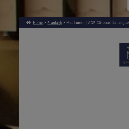
Home
Frankrijk
Mas Lumen | AOP Côteaux du Languedo