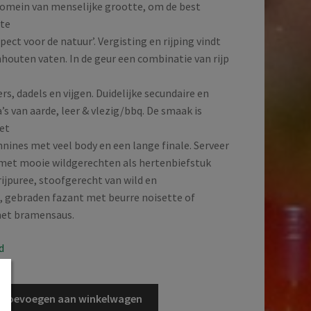
domein van menselijke grootte, om de best
 te
ct voor de natuur’. Vergisting en rijping vindt
nhouten vaten. In de geur een combinatie van rijp
ers, dadels en vijgen. Duidelijke secundaire en
’s van aarde, leer & vlezig/bbq. De smaak is
met
nines met veel body en een lange finale. Serveer
met mooie wildgerechten als hertenbiefstuk
ijpuree, stoofgerecht van wild en
 gebraden fazant met beurre noisette of
et bramensaus.
d
Toevoegen aan winkelwagen