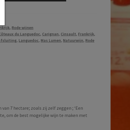
nkrijk
,
Rode wijnen
Côteaux du Languedoc
,
Carignan
,
Cinsault
,
Frankrijk
,
afsluiting
,
Languedoc
,
Mas Lumen
,
Natuurwijn
,
Rode
van 7 hectare; zoals zij zelf zeggen ; ‘Een
te, om de best mogelijke wijn te maken met