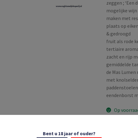
zeggen ; ‘Een 
mogelijke wijn
maken met respe
plaats op eike
& gedroogd
fruit als rode k
tertiaire aroma
zacht en rijp 
gemiddelde tan
de Mas Lumen 
met knolselder
paddenstoelen,
eendenborst m
Op voorraa
Mas
Bent u 18 jaar of ouder?
Lumen