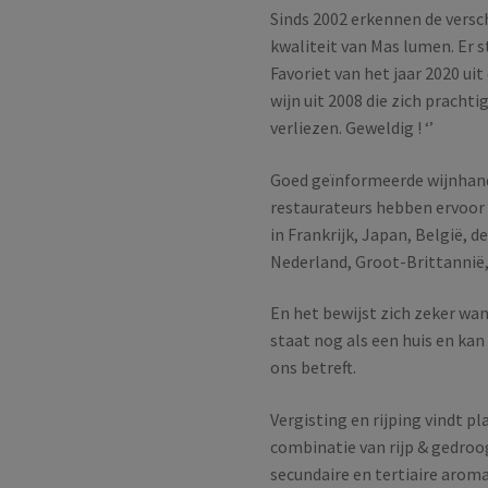
Sinds 2002 erkennen de versch
kwaliteit van Mas lumen. Er s
Favoriet van het jaar 2020 ui
wijn uit 2008 die zich pracht
verliezen. Geweldig ! ‘’
Goed geïnformeerde wijnhan
restaurateurs hebben ervoor
in Frankrijk, Japan, België, 
Nederland, Groot-Brittannië,
En het bewijst zich zeker wan
staat nog als een huis en ka
ons betreft.
Vergisting en rijping vindt p
combinatie van rijp & gedroogd
secundaire en tertiaire aroma