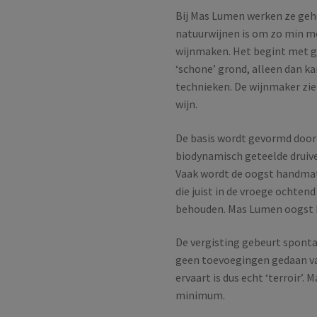
Bij Mas Lumen werken ze gehee
natuurwijnen is om zo min mog
wijnmaken. Het begint met g
‘schone’ grond, alleen dan 
technieken. De wijnmaker ziet 
wijn.
De basis wordt gevormd door 
biodynamisch geteelde druive
Vaak wordt de oogst handma
die juist in de vroege ochte
behouden. Mas Lumen oogst
De vergisting gebeurt sponta
geen toevoegingen gedaan van
ervaart is dus echt ‘terroir’
minimum.