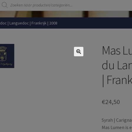
Producten
zoeken
c | Languedoc | Frankrijk | 2008
Mas L
du La
| Frank
€
24,50
Syrah | Carigna
Mas Lumen is ee