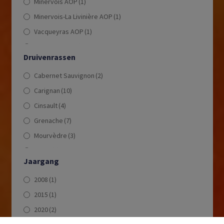
Minervois AOP
(1)
Minervois-La Livinière AOP
(1)
Vacqueyras AOP
(1)
Ventoux AOP
(1)
Druivenrassen
AOP Côteaux du Languedoc
(1)
Cabernet Sauvignon
(2)
Bekaa Valley
(1)
Carignan
(10)
Cinsault
(4)
Grenache
(7)
Mourvèdre
(3)
Syrah
(7)
Jaargang
2008
(1)
2015
(1)
2020
(2)