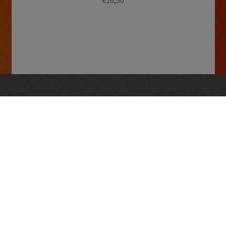
€
16,50
Openingstijden
dinsdag – vrijdag 09:30 tot 18:30
zaterdag 09:00 – 17:00
en op afspraak
Vughtse Wijnkoperij
koestraat 35 | 5261 cl vught