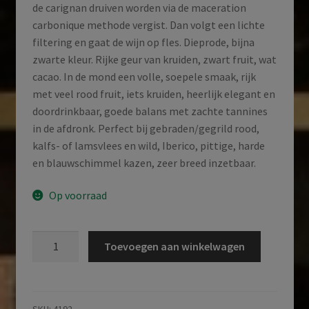
de carignan druiven worden via de maceration
carbonique methode vergist. Dan volgt een lichte
filtering en gaat de wijn op fles. Dieprode, bijna
zwarte kleur. Rijke geur van kruiden, zwart fruit, wat
cacao. In de mond een volle, soepele smaak, rijk
met veel rood fruit, iets kruiden, heerlijk elegant en
doordrinkbaar, goede balans met zachte tannines
in de afdronk. Perfect bij gebraden/gegrild rood,
kalfs- of lamsvlees en wild, Iberico, pittige, harde
en blauwschimmel kazen, zeer breed inzetbaar.
Op voorraad
Château
Toevoegen aan winkelwagen
Vieux
Parc
|
Cuvée
SKU:
4192