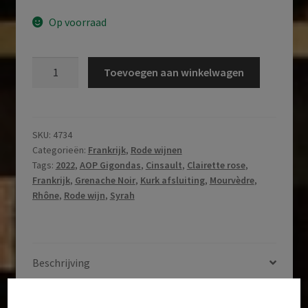
Op voorraad
Domaine
Toevoegen aan winkelwagen
Fontavin
|
Gigondas
|
SKU:
4734
Categorieën:
Frankrijk
,
Rode wijnen
AOP
Tags:
2022
,
AOP Gigondas
,
Cinsault
,
Clairette rose
,
Gigondas
Frankrijk
,
Grenache Noir
,
Kurk afsluiting
,
Mourvèdre
,
|
Rhône
,
Rode wijn
,
Syrah
Rhône
|
Frankrijk
|
Beschrijving
2022
aantal
Aanvullende informatie