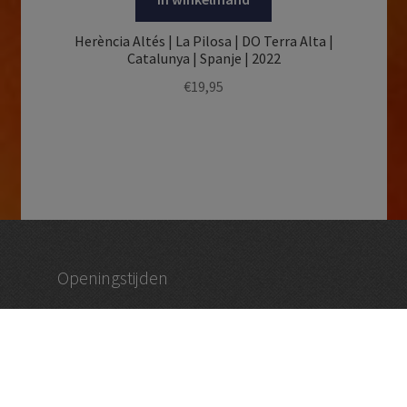
Herència Altés | La Pilosa | DO Terra Alta |
Catalunya | Spanje | 2022
€
19,95
Openingstijden
dinsdag – vrijdag 09:30 tot 18:30
zaterdag 09:00 – 17:00
en op afspraak