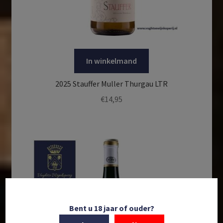
In winkelmand
2025 Stauffer Muller Thurgau LTR
€
14,95
Bent u 18 jaar of ouder?