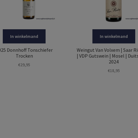
In winkelmand
In winkelmand
025 Donnhoff Tonschiefer
Weingut Van Volxem | Saar Ri
Trocken
| VDP Gutswein | Mosel | Duit
2024
€
29,95
€
18,95