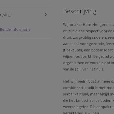
|
Beschrijving
Württemberg
ijving
|
Duitsland
Wijnmaker Hans Hengerer sta
llende informatie
|
en zijn diepe respect voor de
2023
druif: zorgvuldig snoeien, e
aantal
aandacht voor gezonde, leve
gipskeuper, een bodemsoort di
wijnen versterkt. De grond w
organismen en wortels optim
van de stijl van het huis.
Het wijnbedrijf, dat al meer d
combineert traditie met mode
verder verfijnd, maar altijd 
die het landschap, de bodem 
weerspiegelen. Die aanpak res
karaktervolle wijnen.