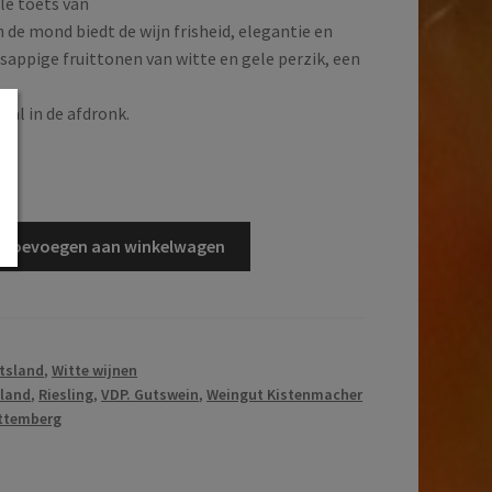
le toets van
In de mond biedt de wijn frisheid, elegantie en
sappige fruittonen van witte en gele perzik, een
,
aal in de afdronk.
d
Toevoegen aan winkelwagen
tsland
,
Witte wijnen
sland
,
Riesling
,
VDP. Gutswein
,
Weingut Kistenmacher
ttemberg