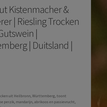
ut Kistenmacher &
er | Riesling Trocken
 Gutswein |
mberg | Duitsland |
ocken uit Heilbronn, Württemberg, toont
pe perzik, mandarijn, abrikoos en passievrucht,