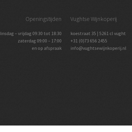
Openingstijden
Vughtse Wijnkoperij
dinsdag – vrijdag 09:30 tot 18:30
koestraat 35 | 5261 cl vught
zaterdag 09:00 – 17:00
+31 (0)73 656 2455
en op afspraak
info@vughtsewijnkoperij.nl