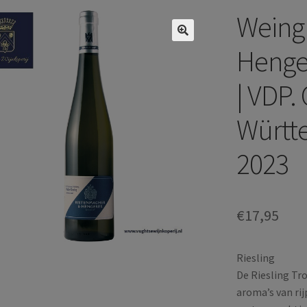
Weing
Henger
| VDP.
Württe
2023
€
17,95
Riesling
De Riesling Tr
aroma’s van rij