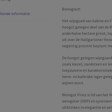
|
2022
Biologisch
llende informatie
aantal
Het wijngoed van Sabine en F
hoogst gelegen deel van de 
anderhalve hectare groot, te
uit over de Hallgartener Hen
negentig procent beplant met
De hoogst gelegen wijngaard
zoals kiezel, zandsteen en l
loepzuivere en karakteristiek
leem- en kalkrijke lager gel
wijnen voort.
Weingut Prinz is lid van het 
weingüter (VDP) en synoniem
uitblinken in elegantie en ve