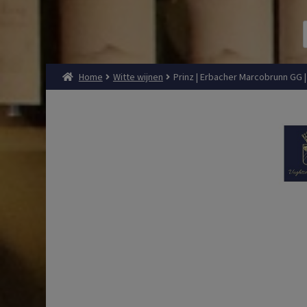
Home
Witte wijnen
Prinz | Erbacher Marcobrunn GG | 