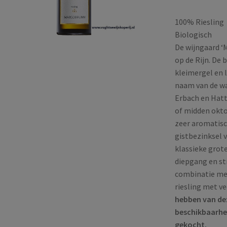
100% Riesling
Biologisch
De wijngaard ‘M
op de Rijn. De 
kleimergel en 
naam van de wa
Erbach en Hatt
of midden okto
zeer aromatisch
gistbezinksel v
klassieke grot
diepgang en st
combinatie met
riesling met ve
hebben van dez
beschikbaarhei
gekocht.