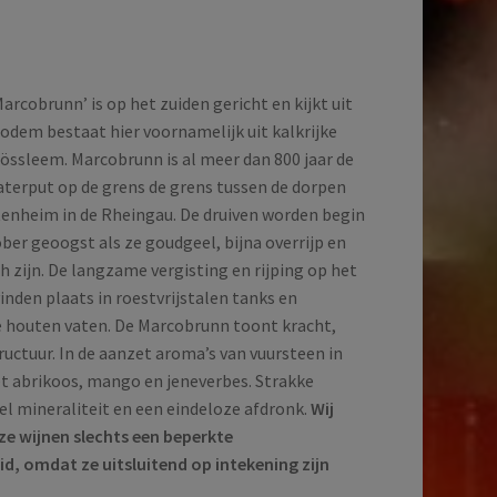
arcobrunn’ is op het zuiden gericht en kijkt uit
bodem bestaat hier voornamelijk uit kalkrijke
lössleem. Marcobrunn is al meer dan 800 jaar de
terput op de grens de grens tussen de dorpen
enheim in de Rheingau. De druiven worden begin
ber geoogst als ze goudgeel, bijna overrijp en
 zijn. De langzame vergisting en rijping op het
inden plaats in roestvrijstalen tanks en
e houten vaten. De Marcobrunn toont kracht,
ructuur. In de aanzet aroma’s van vuursteen in
 abrikoos, mango en jeneverbes. Strakke
el mineraliteit en een eindeloze afdronk.
Wij
e wijnen slechts een beperkte
d, omdat ze uitsluitend op intekening zijn