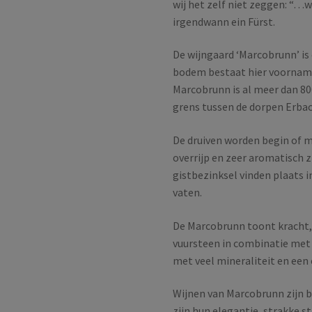
wij het zelf niet zeggen: “…
irgendwann ein Fürst.
De wijngaard ‘Marcobrunn’ is o
bodem bestaat hier voornamel
Marcobrunn is al meer dan 80
grens tussen de dorpen Erba
De druiven worden begin of m
overrijp en zeer aromatisch z
gistbezinksel vinden plaats i
vaten.
De Marcobrunn toont kracht, 
vuursteen in combinatie met 
met veel mineraliteit en een
Wijnen van Marcobrunn zijn 
zijn hun elegantie, strakke s