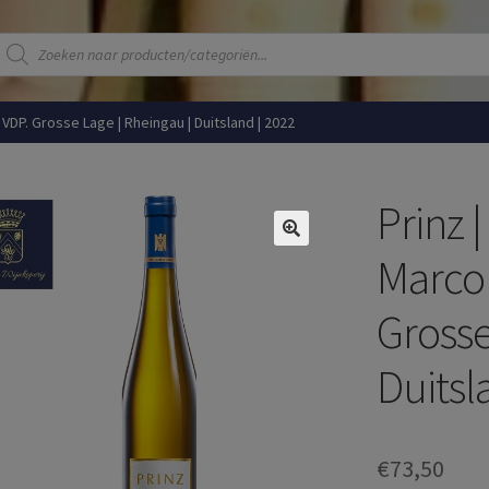
Producten
zoeken
VDP. Grosse Lage | Rheingau | Duitsland | 2022
Prinz 
Marco
Grosse
Duitsl
€
73,50