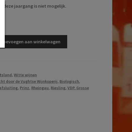
n deze jaargang is niet mogelijk.
d
Toevoegen aan winkelwagen
tsland
,
Witte wijnen
ht door de Vughtse Wijnkoperij
,
Biologisch
,
afsluiting
,
Prinz
,
Rheingau
,
Riesling
,
VDP. Grosse