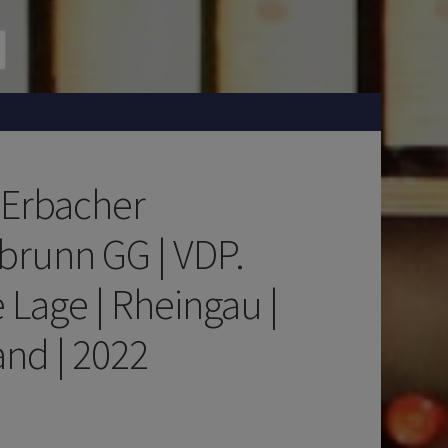
| Erbacher
brunn GG | VDP.
 Lage | Rheingau |
and | 2022