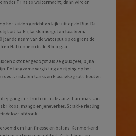
wenn der Prinz so weitermacht, dann wird er
p het zuiden gericht en kijkt uit op de Rijn. De
ijk uit kalkrijke kleimergel en lössleem.
0 jaar de naam van de waterput op de grens de
ch en Hattenheim in de Rheingau.
idden oktober geoogst als ze goudgeel, bijna
ijn. De langzame vergisting en rijping op het
n roestvrijstalen tanks en klassieke grote houten
diepgang en structuur. In de aanzet aroma’s van
abrikoos, mango en jeneverbes. Strakke riesling
 eindeloze afdronk.
beroemd om hun finesse en balans. Kenmerkend
tructuur en fijne mineraliteit. Ze hebben een