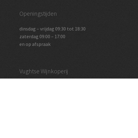
Openingstijden
dinsdag – vrijdag 09:30 tot 18:30
zaterdag 09:00 – 17:00
en op afspraak
Vughtse Wijnkoperij
koestraat 35 | 5261 cl vught
+31 (0)73 656 2455
info@vughtsewijnkoperij.nl