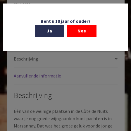
SKU:
2632
Categorieën:
Frankrijk
,
Witte wijnen
Tags:
2023
,
Aligoté
,
AOP Bourgogne Aligoté
,
Bourgogne
,
Bent u 18 jaar of ouder?
Côte de Nuits
,
Domaine Sylvain Pataille
,
Frankrijk
,
Kurk
afsluiting
,
Witte wijn
Ja
Nee
Beschrijving
Aanvullende informatie
Beschrijving
Één van de weinige plaatsen in de Côte de Nuits
waar je nog goede wijngaarden kunt pachten is in
Marsannay. Dat was het grote geluk voor de jonge