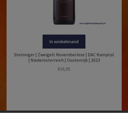
In winkelmand
Steininger | Zweigelt Novemberlese | DAC Kamptal
| Niederösterreich | Oostenrijk | 2023
€
16,95