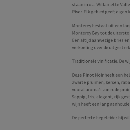
staan in o.a. Willamette Val
River. Elk gebied geeft eigen 
Monterey bestaat uit een lang
Monterey Bay tot de uiterste 
Een altijd aanwezige bries e
verkoeling over de uitgestre
Traditionele vinificatie. De 
Deze Pinot Noir heeft een hel
zwarte pruimen, kersen, raba
vooral aroma’s van rode prui
Sappig, fris, elegant, rijk g
wijn heeft een lang aanhoud
De perfecte begeleider bij wi