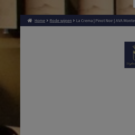
Home
Rode wijnen
La Crema | Pinot Noir | AVA Monte