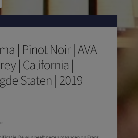
ma | Pinot Noir | AVA
ey | California |
gde Staten | 2019
ir
nificatie. De wijn heeft negen maanden op Frans