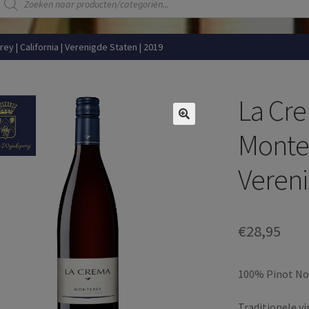
zoeken
rey | California | Verenigde Staten | 2019
La Cre
Monter
Vereni
€
28,95
100% Pinot No
Traditionele vi