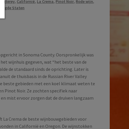
Monterey
,
Californië
,
La Crema
,
Pinot Noir
,
Rode wijn
,
enigde Staten
 opgericht in Sonoma County. Oorspronkelijk was
het wijnhuis gegeven, wat “het beste van de
lde de standaard sinds de oprichting. Later is
anuit de thuisbasis in de Russian River Valley
 de beste gebieden met een koel klimaat weten te
 Pinot Noir. Ze zochten specifiek naar
en mist ervoor zorgen dat de druiven langzaam
eft La Crema de beste wijnbouwgebieden voor
onden in Californië en Oregon. De wijnstokken