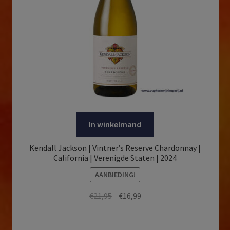
In winkelmand
Kendall Jackson | Vintner’s Reserve Chardonnay |
California | Verenigde Staten | 2024
AANBIEDING!
Oorspronkelijke
Huidige
€
21,95
€
16,99
prijs
prijs
was:
is: