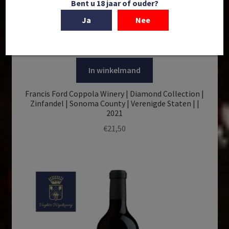
Bent u 18 jaar of ouder?
Ja
Nee
In winkelmand
Francis Ford Coppola Winery | Diamond Collection |
Zinfandel | Sonoma County | Verenigde Staten | |
2021
€
21,50