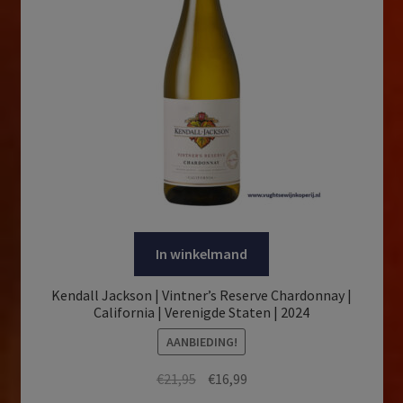
In winkelmand
Kendall Jackson | Vintner’s Reserve Chardonnay |
California | Verenigde Staten | 2024
AANBIEDING!
Oorspronkelijke
Huidige
€
21,95
€
16,99
prijs
prijs