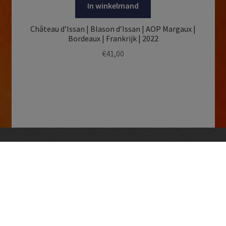
In winkelmand
Château d’Issan | Blason d’Issan | AOP Margaux |
Bordeaux | Frankrijk | 2022
€
41,00
Openingstijden
dinsdag – vrijdag 09:30 tot 18:30
zaterdag 09:00 – 17:00
en op afspraak