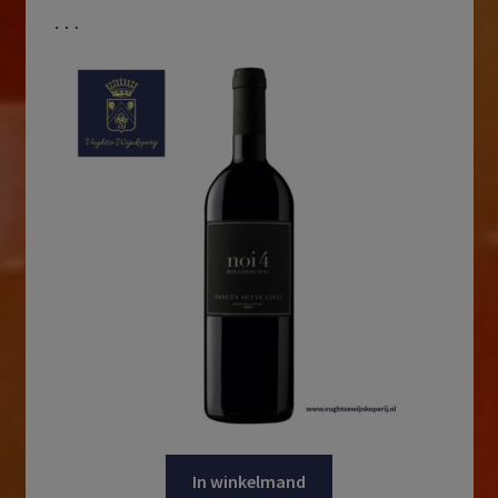
…
In winkelmand