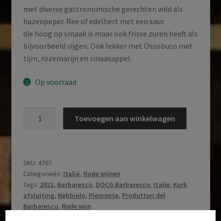
met diverse gastronomische gerechten wild als
hazenpeper. Ree of edelhert met een saus
die hoog op smaak is maar ook frisse zuren heeft als
bijvoorbeeld vijgen. Ook lekker met Ossobuco met
tijm, rozemarijn en sinaasappel.
Op voorraad
Azienda
Toevoegen aan winkelwagen
Agricola
Roche
|
Barbaresco
SKU:
4707
Categorieën:
Italië
,
Rode wijnen
|
Tags:
2021
,
Barbaresco
,
DOCG Barbaresco
,
Italie
,
Kurk
DOCG
afsluiting
,
Nebbiolo
,
Piemonte
,
Produttori del
Barbaresco
Barbaresco
,
Rode wijn
|