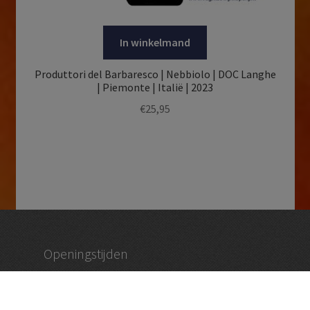
In winkelmand
Produttori del Barbaresco | Nebbiolo | DOC Langhe
| Piemonte | Italië | 2023
€
25,95
Openingstijden
dinsdag – vrijdag 09:30 tot 18:30
zaterdag 09:00 – 17:00