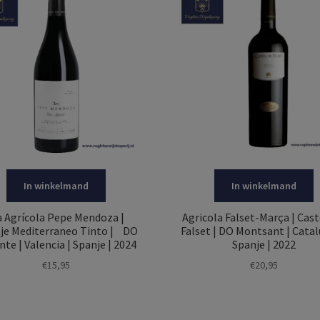
In winkelmand
In winkelmand
a Agrícola Pepe Mendoza |
Agricola Falset-Marça | Cast
aje Mediterraneo Tinto | DO
Falset | DO Montsant | Catal
nte | Valencia | Spanje | 2024
Spanje | 2022
€
15,95
€
20,95