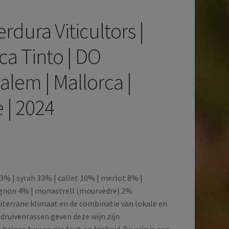
erdura Viticultors |
ca Tinto | DO
salem | Mallorca |
 | 2024
% | syrah 33% | callet 10% | merlot 8% |
ignon 4% | monastrell (mourvèdre) 2%
iterrane klimaat en de combinatie van lokale en
 druivenrassen geven deze wijn zijn
balans tussen rijp fruit en frisheid. De wijn is een