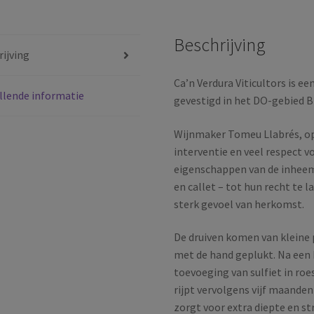
|
Mallorca
Beschrijving
|
ijving
Spanje
|
Ca’n Verdura Viticultors is e
llende informatie
2024
gevestigd in het DO-gebied B
aantal
Wijnmaker Tomeu Llabrés, op
interventie en veel respect vo
eigenschappen van de inheem
en callet – tot hun recht te
sterk gevoel van herkomst.
De druiven komen van kleine
met de hand geplukt. Na een 
toevoeging van sulfiet in roe
rijpt vervolgens vijf maande
zorgt voor extra diepte en s