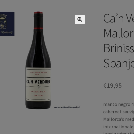
Ca’n V
Mallor
Brinis
Spanje
€
19,95
manto negro 43
cabernet sauv
Mallorca’s med
internationale
karakteristieke 