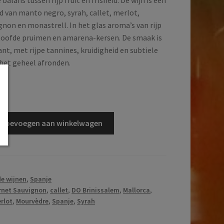
d van manto negro, syrah, callet, merlot,
gnon en monastrell. In het glas aroma’s van rijp
stoofde pruimen en amarena-kersen. De smaak is
nt, met rijpe tannines, kruidigheid en subtiele
het geheel afronden.
d
Toevoegen aan winkelwagen
e wijnen
,
Spanje
rnet Sauvignon
,
callet
,
DO Brinissalem
,
Mallorca
,
rlot
,
Mourvèdre
,
Spanje
,
Syrah