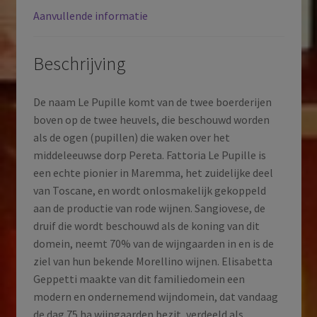
|
Aanvullende informatie
2022
aantal
Beschrijving
De naam Le Pupille komt van de twee boerderijen
boven op de twee heuvels, die beschouwd worden
als de ogen (pupillen) die waken over het
middeleeuwse dorp Pereta. Fattoria Le Pupille is
een echte pionier in Maremma, het zuidelijke deel
van Toscane, en wordt onlosmakelijk gekoppeld
aan de productie van rode wijnen. Sangiovese, de
druif die wordt beschouwd als de koning van dit
domein, neemt 70% van de wijngaarden in en is de
ziel van hun bekende Morellino wijnen. Elisabetta
Geppetti maakte van dit familiedomein een
modern en ondernemend wijndomein, dat vandaag
de dag 75 ha wijngaarden bezit, verdeeld als