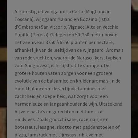
Afkomstig uit wijngaard La Carla (Magliano in
Toscana), wijngaard Maiano en Bozzino (Istia
d’Ombrone) San Vittorio, Vignacci Alta en Vecchie
Pupille (Pereta). Gelegen op 50-250 meter boven
het zeeniveau. 3750 à 6250 planten per hectare,
afhankelijk van de leeftijd van de wijngaard. Aroma’s
van rode vruchten, waarbij de Marasca kers, typisch
voor Sangiovese, echt lijkt uit te springen. De
grotere houten vaten zorgen voor een grotere
evolutie van de balsamico en kruidenaroma’s. In de
mond balanceren de verfijnde tannines met
zachtheid en soepelheid, wat zorgt voor een
harmonieuze en langaanhoudende wijn. Uitstekend
bij vele pasta’s en gerechten met lams- of
rundvlees. Zoals gnocchi salie, rozemarijn en
botersaus, lasagne, risotto met paddenstoelen of
pizza, lamsrack met tijmsaus, rib-eye met