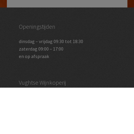
Openingstijden
dinsdag – vrijdag 09:30 tot 18:30
zaterdag 09:00 – 17:00
en op afspraak
Vughtse Wijnkoperij
koestraat 35 | 5261 cl vught
+31 (0)73 656 2455
info@vughtsewijnkoperij.nl