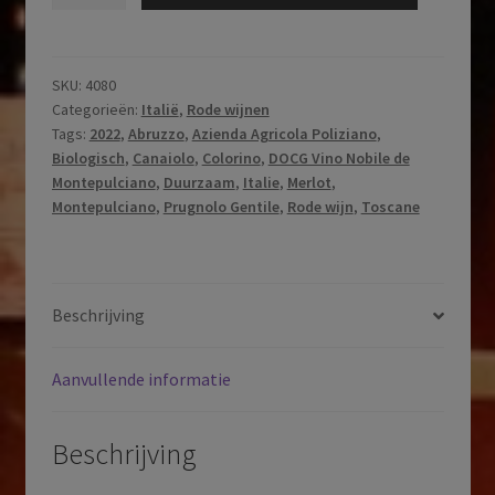
Agricola
Poliziano
|
DOCG
SKU:
4080
Categorieën:
Italië
,
Rode wijnen
Vino
Tags:
2022
,
Abruzzo
,
Azienda Agricola Poliziano
,
Nobile
Biologisch
,
Canaiolo
,
Colorino
,
DOCG Vino Nobile de
de
Montepulciano
,
Duurzaam
,
Italie
,
Merlot
,
Montepulciano
Montepulciano
,
Prugnolo Gentile
,
Rode wijn
,
Toscane
|
Toscane
|
Italië
Beschrijving
|
2022
Aanvullende informatie
aantal
Beschrijving