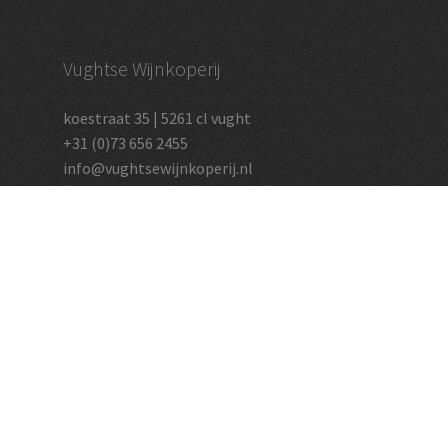
Vughtse Wijnkoperij
koestraat 35 | 5261 cl vught
+31 (0)73 656 2455
info@vughtsewijnkoperij.nl