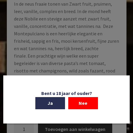
In de neus fraaie tonen van Zwart fruit, pruimen,
leer, vanille, complex en breed. In de mond heeft
deze Nobile een stevige aanzet met zwart fruit,
vanille, concentratie, met wat tannines na. Deze
Montepulciano is een heerlijke elegantie en
frisheid, sappig en fris, mooi kersenfruit, fijne zuren
en wat tannines na, heerlijk breed, zachte
finale. Een prachtige wijn welke een super
begeleider is van diverse pasta’s met tomaat,
risotto met champignons, wild zoals fazant, rood
vlees zoals gegrilde t-bone steak met olijfolie en
citroensap, porchetta, geroosterde pompoen met
salie.
Bent u 18 jaar of ouder?
Ja
Nee
Op voorraad
Azienda
Toevoegen aan winkelwagen