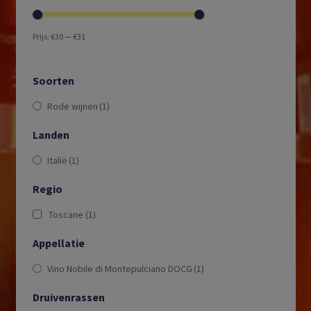
Prijs:
€30
—
€31
Soorten
Rode wijnen
(1)
Landen
Italië
(1)
Regio
Toscane
(1)
Appellatie
Vino Nobile di Montepulciano DOCG
(1)
Druivenrassen