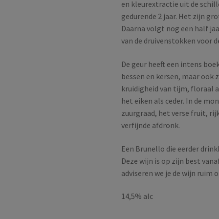
en kleurextractie uit de schil
gedurende 2 jaar. Het zijn gr
Daarna volgt nog een half jaar
van de druivenstokken voor de
De geur heeft een intens boek
bessen en kersen, maar ook z
kruidigheid van tijm, floraal
het eiken als ceder. In de mo
zuurgraad, het verse fruit, ri
verfijnde afdronk.
Een Brunello die eerder drink
Deze wijn is op zijn best vana
adviseren we je de wijn ruim o
14,5% alc