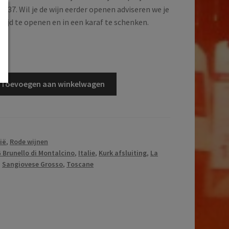
2037. Wil je de wijn eerder openen adviseren we je
 tijd te openen en in een karaf te schenken.
d
Toevoegen aan winkelwagen
lië
,
Rode wijnen
Brunello di Montalcino
,
Italie
,
Kurk afsluiting
,
La
,
Sangiovese Grosso
,
Toscane