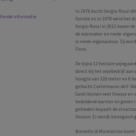
Toscana
|
In 1976 kocht Sergio Rossi d
llende informatie
Italië
familie en in 1978 werd het d
|
Sergio Rossi in 2011 kwam de 
2019
de wijnmaker en mede-eigena
aantal
is mede-eigenaresse. Zij wor
Fiore.
De bijna 12 hectare wijngaard
direct bij het wijnbedrijf aa
hoogte van 320 meter en 6 hec
gehucht Castelnuovo dell’ Ab
Santi klonen veel finesse en v
beduidend warmer en geven ri
gebieden bepaalt de structuur
flessen. Er wordt biologisch 
Brunello di Montalcino komt u