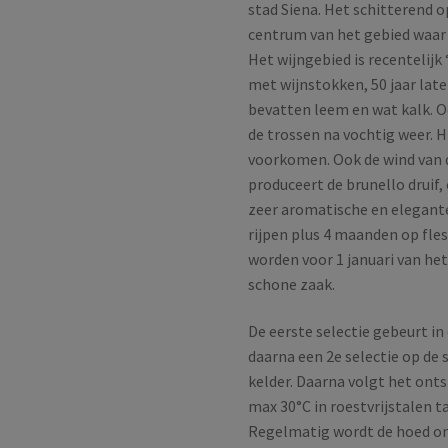
stad Siena. Het schitterend 
centrum van het gebied waar
Het wijngebied is recentelijk
met wijnstokken, 50 jaar later
bevatten leem en wat kalk. Oo
de trossen na vochtig weer. 
voorkomen. Ook de wind van d
produceert de brunello druif
zeer aromatische en elegante
rijpen plus 4 maanden op fle
worden voor 1 januari van het
schone zaak.
De eerste selectie gebeurt i
daarna een 2e selectie op de 
kelder. Daarna volgt het onts
max 30°C in roestvrijstalen t
Regelmatig wordt de hoed o