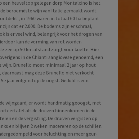
op een heuveltop gelegen dorp Montalcino is het
 de beroemdste wijn van Italië gemaakt wordt.
 ‘ontdekt’; in 1960 waren in totaal 60 ha beplant
 zijn dat er 2.000. De bodems zijn er schraal,
k is er veel wind, belangrijk voor het drogen van
Hierdoor kan de vorming van rot worden
e zee op 50 km afstand zorgt voor koelte. Hier
, overigens in de Chianti sangiovese genoemd, een
 wijn. Brunello moet minimaal 2 jaar op hout
s, daarnaast mag deze Brunello niet verkocht
 5e jaar volgend op de oogst. Geduld is een
n de wijngaard, er wordt handmatig geoogst, met
sorteertafel als de druiven binnenkomen in de
telen en de vergisting. De druiven vergisten op
anks en blijven 2 weken macereren op de schillen.
ndergedompeld voor beluchting en meer geur-