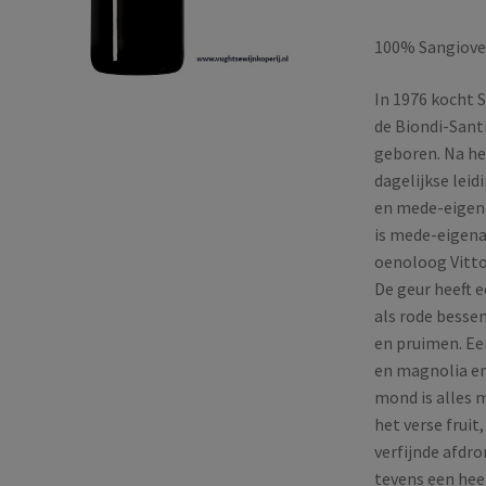
100% Sangiove
In 1976 kocht 
de Biondi-Sant
geboren. Na he
dagelijkse leid
en mede-eigena
is mede-eigena
oenoloog Vitto
De geur heeft e
als rode besse
en pruimen. Een
en magnolia en 
mond is alles 
het verse fruit
verfijnde afdro
tevens een heel