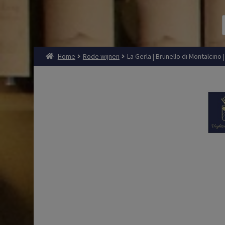
Home
Rode wijnen
La Gerla | Brunello di Montalcino 