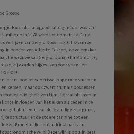
se Grosso
Sergio Rossi dit landgoed dat eigendom was van
i familie en in 1978 werd het domein La Gerla
t overlijden van Sergio Rossi in 2011 kwam de
ing in handen van Alberto Passeri, de wijnmaker
ar. De weduwe van Sergio, Donatella Monforte,
resse. Zij worden bijgestaan door vriend en
rio Fiore.
en intens boeket van frisse jonge rode vruchten
n en kersen, maar ook zwart fruit als bosbessen
 mooie kruidigheid van tijm, floraal als jasmijn
lichte invloeden van het eiken als ceder. In de
mooi gebalanceerd, van de levendige zuurgraad,
, rijke structuur en de stoere tannine tot een
nk. Een Brunello die eerder drinkbaar is en
 gastronomische wijn! Deze wijn is op zijn best