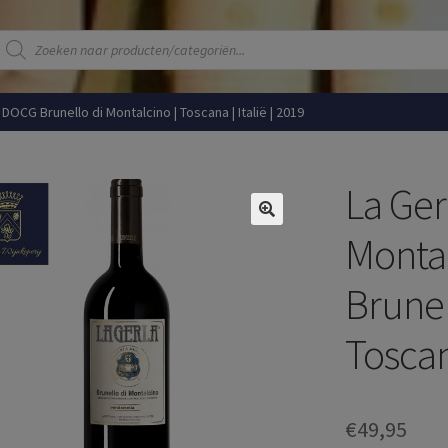
Producten
zoeken
| DOCG Brunello di Montalcino | Toscana | Italië | 2019
La Ger
Monta
Brunel
Toscana
€
49,95