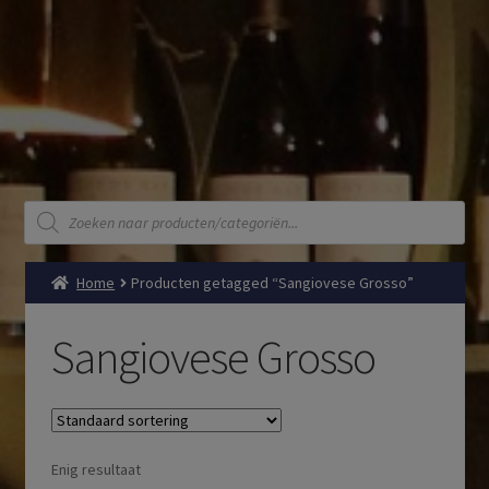
Producten
zoeken
Home
Producten getagged “Sangiovese Grosso”
Sangiovese Grosso
Enig resultaat