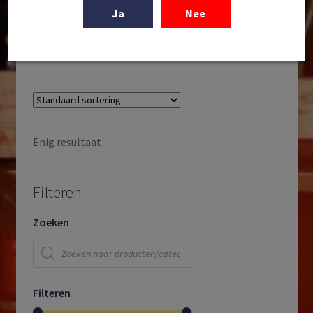
La Gerla | Brunello di Montalcino | DOCG Brunello di
Ja
Nee
Montalcino | Toscana | Italië | 2019
€
49,95
Enig resultaat
Filteren
Zoeken
Producten
zoeken
Filteren