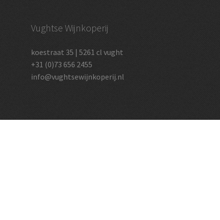
Vughtse Wijnkoperij
koestraat 35 | 5261 cl vught
+31 (0)73 656 2455
info@vughtsewijnkoperij.nl