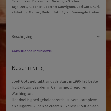
Categorieën:
Rode wijnen
,
Verenigde Staten
Series
Tags:
2018
,
Alicante
,
Cabernet Sauvignon
,
Joel Gott
,
Kurk
|
afsluiting
,
Malbec
,
Merlot
,
Petit Syrah
,
Verenigde Staten
Palisades
|
California
|
Beschrijving
Verenigde
Staten
Aanvullende informatie
|
2018
aantal
Beschrijving
Joell Gott gebruikt sinds de start in 1996 het beste
fruit uit wijngaarden in Californië, Oregon en
Washington.
Het doel is goed gebalanceerde, zuivere, complexe
en elegante wijnen te creëren. Expressiviteit en een