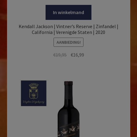
In winkelmand
Kendall Jackson | Vintner’s Reserve | Zinfandel |
California | Verenigde Staten | 2020
AANBIEDING!
Oorspronkelijke
Huidige
€
19,95
€
16,99
prijs
prijs
was:
is:
€19,95.
€16,99.