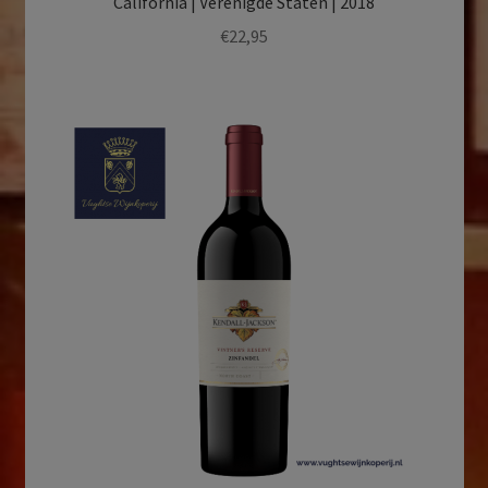
California | Verenigde Staten | 2018
€
22,95