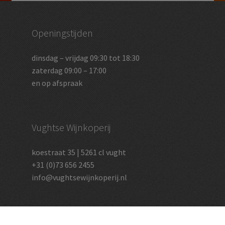
Openingstijden
dinsdag – vrijdag 09:30 tot 18:30
zaterdag 09:00 – 17:00
en op afspraak
Vughtse Wijnkoperij
koestraat 35 | 5261 cl vught
+31 (0)73 656 2455
info@vughtsewijnkoperij.nl