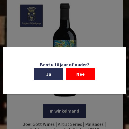
Bent u 18 jaar of ouder?
Ja
Nee
In winkelmand
Joel Gott Wines | Artist Series | Palisades |