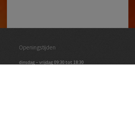
Openingstijden
dinsdag – vrijdag 09:30 tot 18:30
zaterdag 09:00 – 17:00
en op afspraak
Vughtse Wijnkoperij
koestraat 35 | 5261 cl vught
+31 (0)73 656 2455
info@vughtsewijnkoperij.nl