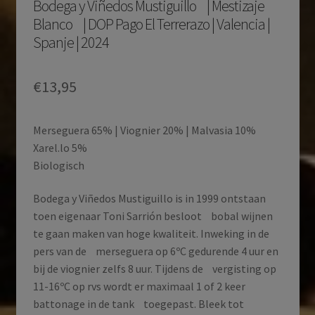
Bodega y Viñedos Mustiguillo | Mestizaje
Blanco | DOP Pago El Terrerazo | Valencia |
Spanje | 2024
€
13,95
Merseguera 65% | Viognier 20% | Malvasia 10%
Xarel.lo 5%
Biologisch
Bodega y Viñedos Mustiguillo is in 1999 ontstaan
toen eigenaar Toni Sarrión besloot bobal wijnen
te gaan maken van hoge kwaliteit. Inweking in de
pers van de merseguera op 6ºC gedurende 4 uur en
bij de viognier zelfs 8 uur. Tijdens de vergisting op
11-16ºC op rvs wordt er maximaal 1 of 2 keer
battonage in de tank toegepast. Bleek tot